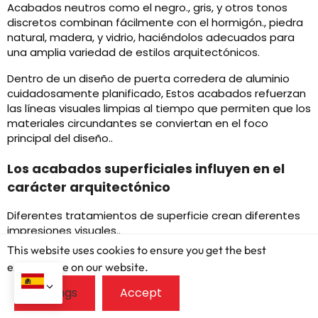
Acabados neutros como el negro., gris, y otros tonos
discretos combinan fácilmente con el hormigón., piedra
natural, madera, y vidrio, haciéndolos adecuados para
una amplia variedad de estilos arquitectónicos.
Dentro de un diseño de puerta corredera de aluminio
cuidadosamente planificado, Estos acabados refuerzan
las líneas visuales limpias al tiempo que permiten que los
materiales circundantes se conviertan en el foco
principal del diseño..
Los acabados superficiales influyen en el
carácter arquitectónico
Diferentes tratamientos de superficie crean diferentes
impresiones visuales..
This website uses cookies to ensure you get the best
Los acabados mate suelen enfatizar la simplicidad y la
exprerience on our website.
sofisticación., Complementando desarrollos
residenciales modernos y proyectos hoteleros de lujo..
Su apariencia discreta se alinea bien con conceptos
arquitectónicos contemporáneos que priorizan la