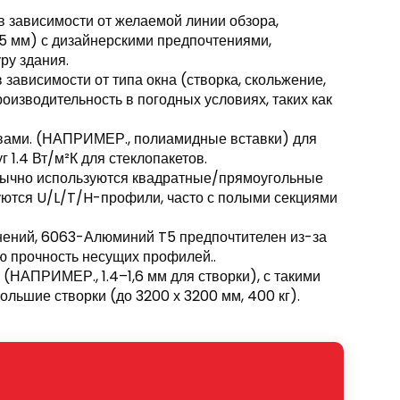
в зависимости от желаемой линии обзора,
5 мм) с дизайнерскими предпочтениями,
ру здания.
 зависимости от типа окна (створка, скольжение,
производительность в погодных условиях, таких как
вами. (НАПРИМЕР., полиамидные вставки) для
 1.4 Вт/м²К для стеклопакетов.
обычно используются квадратные/прямоугольные
уются U/L/T/H-профили, часто с полыми секциями
нений, 6063-Алюминий T5 предпочтителен из-за
ую прочность несущих профилей..
 (НАПРИМЕР., 1.4–1,6 мм для створки), с такими
льшие створки (до 3200 х 3200 мм, 400 кг).