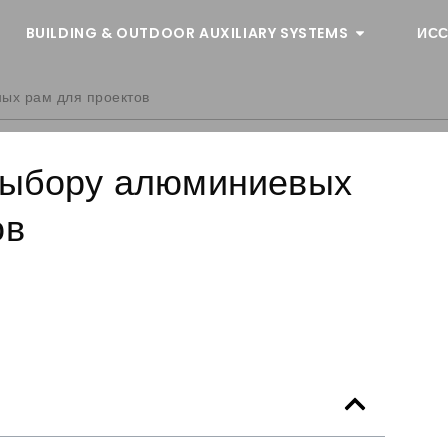
BUILDING & OUTDOOR AUXILIARY SYSTEMS
ИСС
ых рам для проектов
 выбору алюминиевых
ов