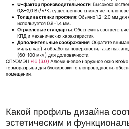
U-фактор производительности
: Высококачеств
0,8–2,0 Вт/м²К., существенное снижение теплопере
Толщина стенки профиля
: Обычно 1,2–2,0 мм для
используется 0,8–1,4 мм..
Отраслевые стандарты
: Обеспечить соответстви
КПД и механических характеристик.
Дополнительные соображения
: Обратите вниман
миль в час) и обработка поверхности, такая как а
(60–100 мкм) для долговечности.
ОПУОМЭН
F16 (3.0)
Алюминиевое наружное окно Broken 
терморазрыва для блокировки теплопроводности., обес
помещении.
Какой профиль дизайна соо
эстетическим и функционал