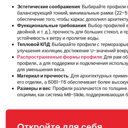
Эстетические соображения
: Выбирайте профили 
балансирующий тонкий, минимальные рамки (22–5
обеспечение того, чтобы каркас дополнял архитекту
Функциональные требования
: Выбор профилей в
двойной, и т. д.), прочность для больших стекол, и 
устойчивость к ветру и пролитие воды.
Тепловой КПД
: Выбирайте профили с терморазры
улучшения изоляции, достижение U-значений вокруг
Распространенные формы профиля
: Для рам 
профили., а для поддержки и подключения использ
для уменьшения веса.
Материал и прочность
: Для архитектурных приме
его отделки., а 6061-T6 обеспечивает более высок
Размеры и вес
: Профили различаются по толщине.
опциями, как система MB-Slide, поддерживающая бо
Откройте для себя