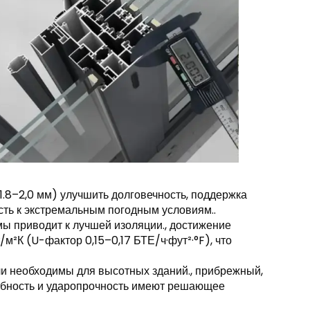
(1.8–2,0 мм) улучшить долговечность, поддержка
ть к экстремальным погодным условиям..
мы приводит к лучшей изоляции., достижение
м²К (U-фактор 0,15–0,17 БТЕ/ч·фут²·°F), что
ли необходимы для высотных зданий., прибрежный,
собность и ударопрочность имеют решающее