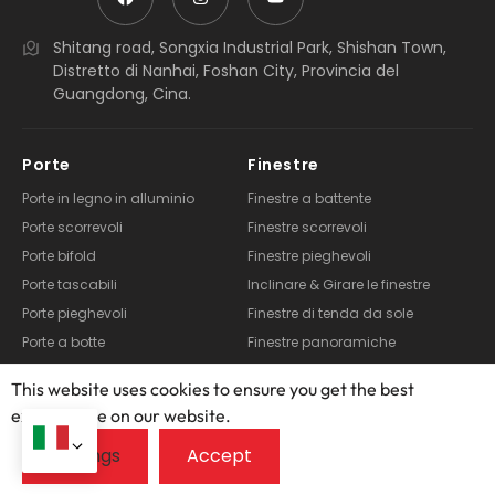
Shitang road, Songxia Industrial Park, Shishan Town,
Distretto di Nanhai, Foshan City, Provincia del
Guangdong, Cina.
Porte
Finestre
Porte in legno in alluminio
Finestre a battente
Porte scorrevoli
Finestre scorrevoli
Porte bifold
Finestre pieghevoli
Porte tascabili
Inclinare & Girare le finestre
Porte pieghevoli
Finestre di tenda da sole
Porte a botte
Finestre panoramiche
Porte del garage
Finestra in PVC
This website uses cookies to ensure you get the best
Porta in PVC
exprerience on our website.
Edificio & Sistemi
Esplora il feedomen
ausiliari esterni
Video
Pergola
Chi siamo