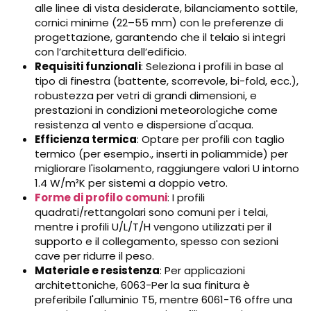
alle linee di vista desiderate, bilanciamento sottile,
cornici minime (22–55 mm) con le preferenze di
progettazione, garantendo che il telaio si integri
con l’architettura dell’edificio.
Requisiti funzionali
: Seleziona i profili in base al
tipo di finestra (battente, scorrevole, bi-fold, ecc.),
robustezza per vetri di grandi dimensioni, e
prestazioni in condizioni meteorologiche come
resistenza al vento e dispersione d'acqua.
Efficienza termica
: Optare per profili con taglio
termico (per esempio., inserti in poliammide) per
migliorare l'isolamento, raggiungere valori U intorno
1.4 W/m²K per sistemi a doppio vetro.
Forme di profilo comuni
: I profili
quadrati/rettangolari sono comuni per i telai,
mentre i profili U/L/T/H vengono utilizzati per il
supporto e il collegamento, spesso con sezioni
cave per ridurre il peso.
Materiale e resistenza
: Per applicazioni
architettoniche, 6063-Per la sua finitura è
preferibile l'alluminio T5, mentre 6061-T6 offre una