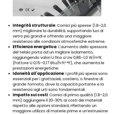
Integrità strutturale
: Cornici più spesse (1.8–2,0
mm) migliorare la durabilità, supportando luci di
vetro più grandi e offrendo una maggiore
resistenza alle condizioni atmosferiche estreme.
Efficienza energetica
: L'aumento dello spessore
del telaio porta ad un migliore isolamento,
raggiungendo valori U fino a Uw 0,86–1,0 W/m²K
(Fattore U 0,15–0,17 Btu/h·ft²·°F), che aumenta le
prestazioni energetiche.
Idoneità all'applicazione
: I profili più spessi sono
essenziali per i grattacieli, costiero, o finestre di
grande formato, dove la capacità portante e la
resistenza agli urti sono fondamentali.
Impatto sui costi
: Cornici di prima qualità (1.8–2,0
mm) aggiungere il 20-30% ai costi dei materiali
rispetto alle opzioni standard, riflettendo un
maggiore utilizzo di materie prime e un’estrusione