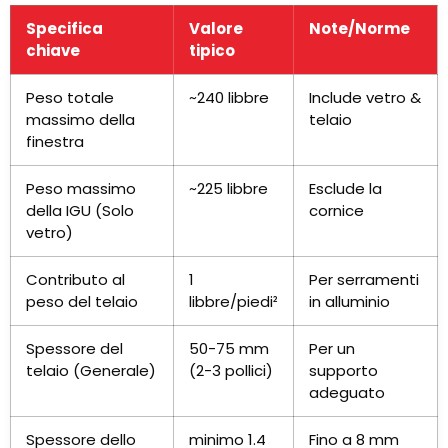
Specifica
Valore
Note/Norme
chiave
tipico
Peso totale
~240 libbre
Include vetro &
massimo della
telaio
finestra
Peso massimo
~225 libbre
Esclude la
della IGU (Solo
cornice
vetro)
Contributo al
1
Per serramenti
peso del telaio
libbre/piedi²
in alluminio
Spessore del
50-75 mm
Per un
telaio (Generale)
(2-3 pollici)
supporto
adeguato
Spessore dello
minimo 1.4
Fino a 8 mm