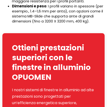
maggiore resistenza per i profili portanti.
Dimensioni e peso
: I profili variano in spessore (per
esempio., 1.4–1,6 mm per anta), con opzioni come il
sistema MB-Slide che supporta ante di grandi
dimensioni (fino a 3200 X 3200 mm, 400 kg).
Ottieni prestazioni
superiori con le
finestre in alluminio
OPUOMEN
I nostri sistemi di finestre in alluminio ad alte
prestazioni sono progettati per
un’efficienza energetica superiore,