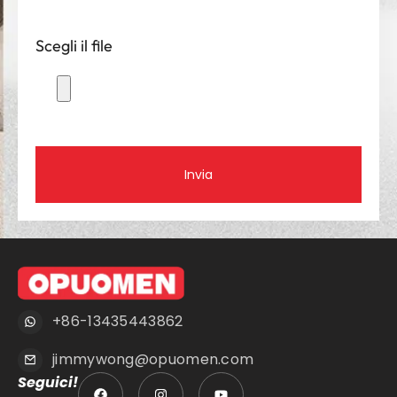
Scegli il file
Invia
+86-13435443862
jimmywong@opuomen.com
Seguici!