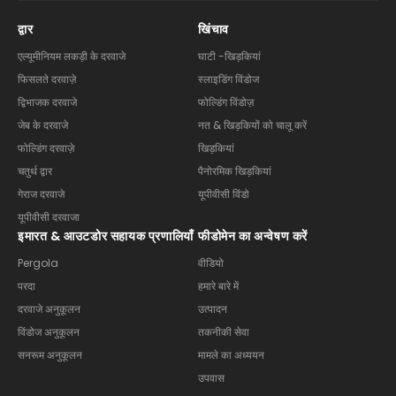
द्वार
खिंचाव
एल्यूमीनियम लकड़ी के दरवाजे
घाटी -खिड़कियां
फिसलते दरवाज़े
स्लाइडिंग विंडोज
द्विभाजक दरवाजे
फोल्डिंग विंडोज़
जेब के दरवाजे
नत & खिड़कियों को चालू करें
फोल्डिंग दरवाज़े
खिड़कियां
चतुर्थ द्वार
पैनोरमिक खिड़कियां
गेराज दरवाजे
यूपीवीसी विंडो
यूपीवीसी दरवाजा
इमारत & आउटडोर सहायक प्रणालियाँ
फीडोमेन का अन्वेषण करें
Pergola
वीडियो
परदा
हमारे बारे में
दरवाजे अनुकूलन
उत्पादन
विंडोज अनुकूलन
तकनीकी सेवा
सनरूम अनुकूलन
मामले का अध्ययन
उपवास