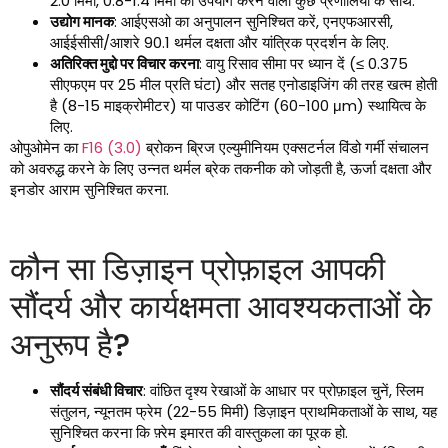
2.0 मिमी, 0.8-1.4 मिमी का उपयोग करने वाली कुछ प्रणालियों के साथ.
उद्योग मानक
: आईएसओ का अनुपालन सुनिश्चित करें, एनएफआरसी,
आईईसीसी/आशरे 90.1 थर्मल दक्षता और यांत्रिक प्रदर्शन के लिए.
अतिरिक्त मुद्दो पर विचार करना
: वायु रिसाव सीमा पर ध्यान दें (≤ 0.375
सीएफएम पर 25 मील प्रति घंटा) और सतह एनोडाइजिंग की तरह खत्म होती
है (8-15 माइक्रोमीटर) या पाउडर कोटिंग (60-100 μm) स्थायित्व के
लिए.
ओपुओमेन का
F16 (3.0)
ब्रोकन ब्रिज एल्युमीनियम एक्सटर्नल विंडो गर्मी संचालन
को अवरुद्ध करने के लिए उन्नत थर्मल ब्रेक तकनीक को जोड़ती है, ऊर्जा दक्षता और
इनडोर आराम सुनिश्चित करना.
कौन सा डिज़ाइन प्रोफ़ाइल आपकी
सौंदर्य और कार्यक्षमता आवश्यकताओं के
अनुरूप है?
सौंदर्य संबंधी विचार
: वांछित दृश्य रेखाओं के आधार पर प्रोफ़ाइल चुनें, स्लिम
संतुलन, न्यूनतम फ्रेम (22-55 मिमी) डिज़ाइन प्राथमिकताओं के साथ, यह
सुनिश्चित करना कि फ़्रेम इमारत की वास्तुकला का पूरक हो.