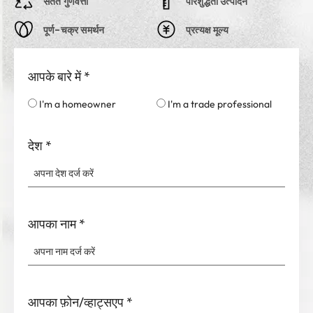
सतत गुणवत्ता
परिशुद्धता उत्पादन
पूर्ण-चक्र समर्थन
प्रत्यक्ष मूल्य
आपके बारे में
*
I'm a homeowner
I'm a trade professional
देश
*
आपका नाम
*
आपका फ़ोन/व्हाट्सएप
*