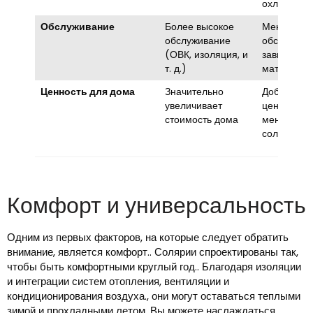
охлаждени
Обслуживание
Более высокое
Меньшее
обслуживание
обслуживан
(ОВК, изоляция, и
зависимост
т. д.)
материало
Ценность для дома
Значительно
Добавляет
увеличивает
ценность, 
стоимость дома
меньше, ч
солярий
Комфорт и универсальность
Одним из первых факторов, на которые следует обратить
внимание, является комфорт.. Солярии спроектированы так,
чтобы быть комфортными круглый год.. Благодаря изоляции
и интеграции систем отопления, вентиляции и
кондиционирования воздуха., они могут оставаться теплыми
зимой и прохладными летом. Вы можете наслаждаться