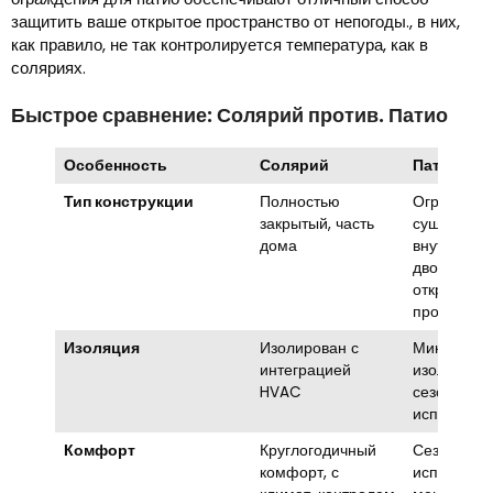
защитить ваше открытое пространство от непогоды., в них,
как правило, не так контролируется температура, как в
соляриях.
Быстрое сравнение: Солярий против. Патио
Особенность
Солярий
Патио
Тип конструкции
Полностью
Ограждает
закрытый, часть
существу
дома
внутренни
дворик или
открытое
пространст
Изоляция
Изолирован с
Минималь
интеграцией
изоляция, 
HVAC
сезонное
использов
Комфорт
Круглогодичный
Сезонное
комфорт, с
использова