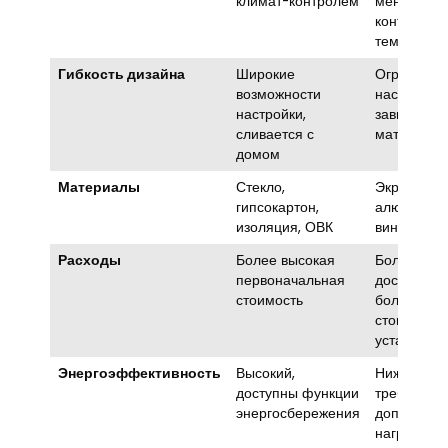
климат-контролем
меньше
контроля
температу
Гибкость дизайна
Широкие
Ограничен
возможности
настройка,
настройки,
зависимост
сливается с
материало
домом
Материалы
Стекло,
Экран, стек
гипсокартон,
алюминий,
изоляция, ОВК
винил
Расходы
Более высокая
Более
первоначальная
доступный,
стоимость
более низ
стоимость
установки
Энергоэффективность
Высокий,
Ниже, обы
доступны функции
требует
энергосбережения
дополните
нагрева ил