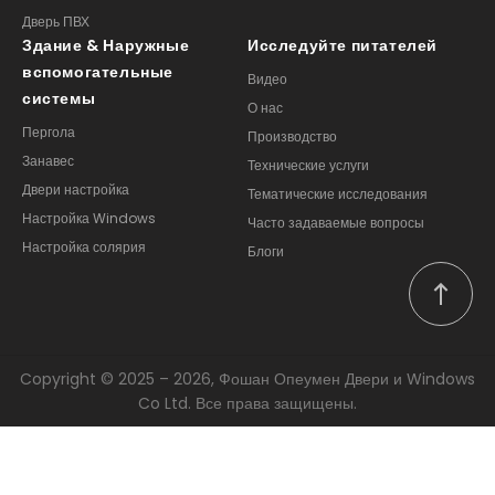
Здание & Наружные
Исследуйте питателей
вспомогательные
Видео
системы
О нас
Пергола
Производство
Занавес
Технические услуги
Двери настройка
Тематические исследования
Настройка Windows
Часто задаваемые вопросы
Настройка солярия
Блоги
Copyright © 2025 – 2026, Фошан Опеумен Двери и Windows
Co Ltd. Все права защищены.