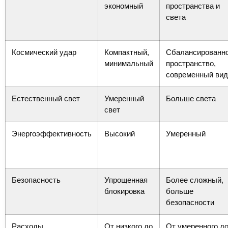
экономный
пространства и
света
Космический удар
Компактный,
Сбалансированн
минимальный
пространство,
современный вид
Естественный свет
Умеренный
Больше света
свет
Энергоэффективность
Высокий
Умеренный
Безопасность
Упрощенная
Более сложный,
блокировка
больше
безопасности
Расходы
От низкого до
От умеренного д