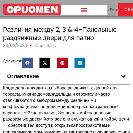
Дом
>
Различия между 2, 3
& 4-Panel Sliding Patio Doors
СВ
Различия между 2, 3 & 4-Панельные
раздвижные двери для патио
28/02/2026
Юань Вэнь
Делиться:
Оглавление
Когда дело доходит до выбора раздвижных дверей для
террасы, многие домовладельцы и строители часто
сталкиваются с выбором между различными
конфигурациями панелей. Наиболее распространенные
варианты – 2-панельные., 3-панель, и 4-панельные
раздвижные двери. Хотя все они служат одной и той же цели
— обеспечивая доступ к открытым пространствам и
одновременно максимизируя естественное освещение, — они