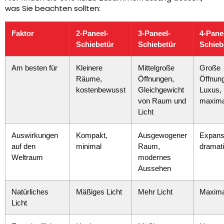
was Sie beachten sollten:
Faktor
2-Paneel-
3-Paneel-
4-Pane
Schiebetür
Schiebetür
Schieb
Am besten für
Kleinere
Mittelgroße
Große
Räume,
Öffnungen,
Öffnun
kostenbewusst
Gleichgewicht
Luxus,
von Raum und
maxima
Licht
Auswirkungen
Kompakt,
Ausgewogener
Expans
auf den
minimal
Raum,
dramat
Weltraum
modernes
Aussehen
Natürliches
Mäßiges Licht
Mehr Licht
Maxima
Licht