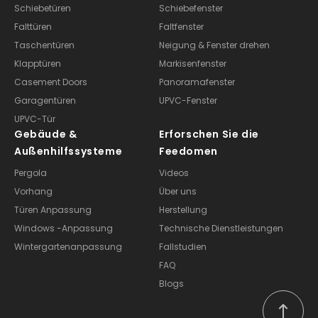
Schiebetüren
Schiebefenster
Falttüren
Faltfenster
Taschentüren
Neigung & Fenster drehen
Klapptüren
Markisenfenster
Casement Doors
Panoramafenster
Garagentüren
UPVC-Fenster
UPVC-Tür
Gebäude &
Erforschen Sie die
Außenhilfssysteme
Feedomen
Pergola
Videos
Vorhang
Über uns
Türen Anpassung
Herstellung
Windows -Anpassung
Technische Dienstleistungen
Wintergartenanpassung
Fallstudien
FAQ
Blogs