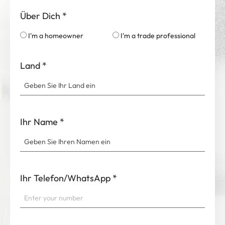
Über Dich
*
I'm a homeowner
I'm a trade professional
Land
*
Ihr Name
*
Ihr Telefon/WhatsApp
*