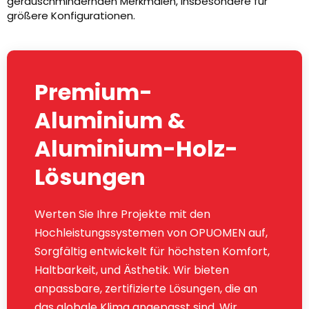
geräuschmindernden Merkmalen, insbesondere für
größere Konfigurationen.
Premium-
Aluminium &
Aluminium-Holz-
Lösungen
Werten Sie Ihre Projekte mit den
Hochleistungssystemen von OPUOMEN auf,
Sorgfältig entwickelt für höchsten Komfort,
Haltbarkeit, und Ästhetik. Wir bieten
anpassbare, zertifizierte Lösungen, die an
das globale Klima angepasst sind, Wir