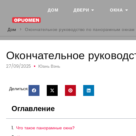
ДОМ
ДВЕРИ
ОКНА
Дом
>
Окончательное руководство по панорамным окнам
Окончательное руководс
27/09/2025
Юань Вэнь
Делиться:
Оглавление
Что такое панорамные окна?