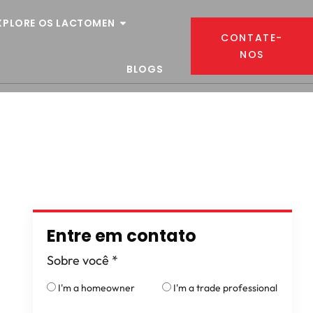
XPLORE OS LACTOMEN
CONTATE-
NOS
BLOGS
Entre em contato
Sobre você
*
I'm a homeowner
I'm a trade professional