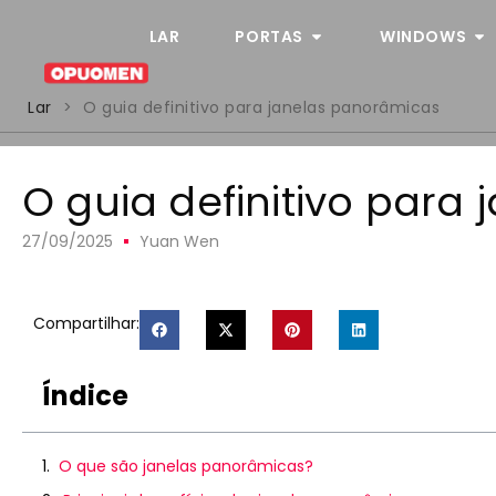
LAR
PORTAS
WINDOWS
Lar
>
O guia definitivo para janelas panorâmicas
O guia definitivo para
27/09/2025
Yuan Wen
Compartilhar:
Índice
O que são janelas panorâmicas?