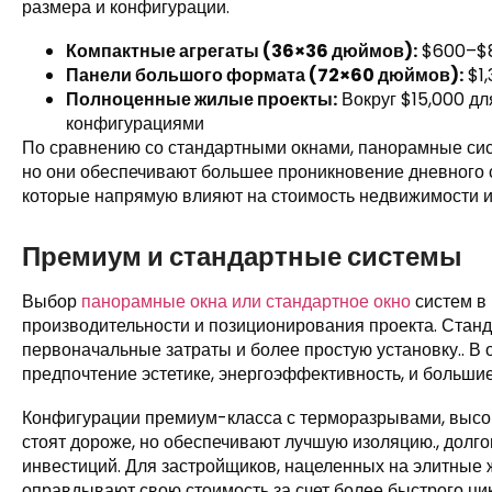
размера и конфигурации.
Компактные агрегаты (36×36 дюймов):
$600–$
Панели большого формата (72×60 дюймов):
$1
Полноценные жилые проекты:
Вокруг $15,000 д
конфигурациями
По сравнению со стандартными окнами, панорамные си
но они обеспечивают большее проникновение дневного 
которые напрямую влияют на стоимость недвижимости и 
Премиум и стандартные системы
Выбор
панорамные окна или стандартное окно
систем в 
производительности и позиционирования проекта. Стан
первоначальные затраты и более простую установку.. В
предпочтение эстетике, энергоэффективность, и больши
Конфигурации премиум-класса с терморазрывами, высо
стоят дороже, но обеспечивают лучшую изоляцию., долго
инвестиций. Для застройщиков, нацеленных на элитные 
оправдывают свою стоимость за счет более быстрого ц