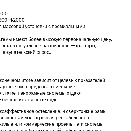
800
,300–$2000
ля массовой установки с премиальными
стемы имеют более высокую первоначальную цену,
света и визуальное расширение — факторы,
покупательский спрос..
конечном итоге зависит от целевых показателей
дартные окна предлагают меньшие
 отличие, панорамные системы отдают
е беспрепятственные виды.
коэффективное остекление, и сверхтонкие рамы —
вечность, и долгосрочная рентабельность
жилые или коммерческие проекты., эти системы
икла продаж и более сильной дифференциации