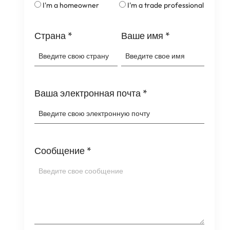
I'm a homeowner
I'm a trade professional
Страна
*
Ваше имя
*
Ваша электронная почта
*
Сообщение
*