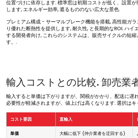
位置づけに依存します. 標準窓は初期コストが低く、設置が簡
します, エネルギー効率, 遮るもののない広大な景色.
プレミアム構成 - サーマルブレーク機能を搭載, 高性能ガラ
り優れた断熱性を提供します, 耐久性, と長期的なROI.
する開発者向け, これらのシステムは、販売サイクルの短
す。.
輸入コストとの比較. 卸売業
輸入すると単価は下がりますが、関税がかかり、配送に遅れ
必要性が軽減されますが、値上げは高くなります. 選択はキ
コスト要因
直輸入
単価
大幅に低下 (仲介業者を迂回する)