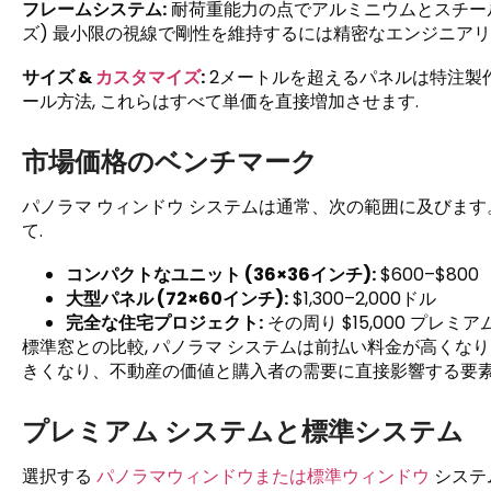
フレームシステム:
耐荷重能力の点でアルミニウムとスチールが優
ズ) 最小限の視線で剛性を維持するには精密なエンジニアリン
サイズ &
カスタマイズ
:
2メートルを超えるパネルは特注製作
ール方法, これらはすべて単価を直接増加させます.
市場価格のベンチマーク
パノラマ ウィンドウ システムは通常、次の範囲に及びます。 $4
て.
コンパクトなユニット (36×36インチ):
$600–$800
大型パネル (72×60インチ):
$1,300–2,000ドル
完全な住宅プロジェクト:
その周り $15,000 プレ
標準窓との比較, パノラマ システムは前払い料金が高くな
きくなり、不動産の価値と購入者の需要に直接影響する要素
プレミアム システムと標準システム
選択する
パノラマウィンドウまたは標準ウィンドウ
システ