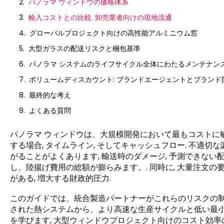
パノラマ ウィンドウの価格体系
輸入コストとの比較. 卸売業者向けの現地流通
グローバルプロジェクト向けの高性能アルミニウム窓
大型ガラスの配送リスクと梱包基準
パノラマ システムのライフサイクル全体にわたるメンテナンス
ボリュームディスカウント: ブランドエージェントとブランド
最終的な考え
よくある質問
パノラマ ウィンドウは、大規模開発において最もコストに敏感
する場合, タイムライン, そしてキャッシュフロー. 不適
がることがよくあります, 輸送時のダメージ, 予測できな
し、陸揚げ費用の総額が膨らみます。. 同時に, 大量注文
がある, 増大する財政的圧力.
このガイドでは、統合製造パートナーがこれらのリスクの制
された熱システムから、より高速な生産サイクルと低い最小
を学びます, 大型ウィンドウプロジェクト向けのコスト効率