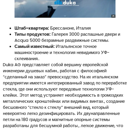
Штаб-квартира:
Брессаноне, Италия
Типы продуктов:
Галерея 3000 распашные двери и
Acqua 5000 безрамные раздвижные системы.
Самый известный:
Итальянское точное
машиностроение и технология невидимого УФ-
склеивания..
Duka AG представляет собой вершину европейской
инженерии душевых кабин., работая с философией
“сделанный на заказ” превосходство. На их итальянском
предприятии имеется интегрированный завод по переработке
стекла, где они используют передовые технологии УФ-
клейки.. Этот метод устраняет необходимость в громоздких
металлических кронштейнах или видимых винтах., создание
бесшовного “стекло к стеклу” внешний вид, который
невероятно легко дезинфицировать. Их двунаправленные
петли на 180 градусов и магнитные опорные системы
разработаны для бесшумной работы., легкое движение, что