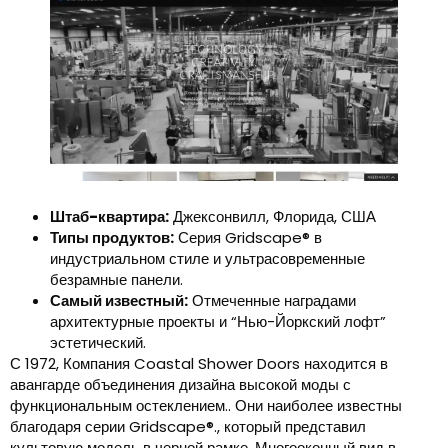
Штаб-квартира:
Джексонвилл, Флорида, США
Типы продуктов:
Серия Gridscape® в
индустриальном стиле и ультрасовременные
безрамные панели.
Самый известный:
Отмеченные наградами
архитектурные проекты и “Нью-Йоркский лофт”
эстетический.
С 1972, Компания Coastal Shower Doors находится в
авангарде объединения дизайна высокой моды с
функциональным остеклением.. Они наиболее известны
благодаря серии Gridscape®., который представил
культовую модель в черной рамке, Многооконный вид в