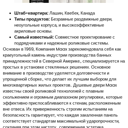
Штаб-квартира:
Лашин, Квебек, Канада
Типы продуктов:
Безрамные раздвижные двери,
неоугольные корпуса, и высокоэффективные
акриловые основы.
Самый известный:
Совместное проектирование с
подрядчиками и надежные роликовые системы.
Основан в 1969, Компания Maax зарекомендовала себя как
краеугольный камень индустрии производства банных
принадлежностей в Северной Америке., специализируется на
простых в установке стеклянных решениях. Основное
внимание в производстве уделяется долговечности и
упрощенной сборке., что делает их лучшим выбором для
многоквартирных жилых проектов.. Душевые двери Maax
известны своей роликовой технологией с плавным
скольжением и огромным диапазоном регулировки., которые
эффективно приспосабливаются к стенам, расположенным
вне отвеса. Их приверженность строгим испытаниям на
безопасность гарантирует, что каждая закаленная панель
соответствует стандартам максимальной ударопрочности,
сохраняя при этом чистоту., современная эстетика.