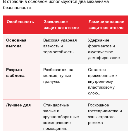
В отрасли в основном используются два механизма
безопасности.:
Особенность
Закаленное
Ламинированное
защитное стекло
защитное стекло
Основная
Высокая ударная
Удержание
выгода
вязкость и
фрагментов и
термостойкость.
акустическое
демпфирование.
Разрыв
Разбивается на
Остается
шаблона
мелкие, тупые
приклеенным к
гранулы.
внутреннему
пластиковому
слою..
Лучшее для
Стандартные
Роскошное
жилые и
гостеприимство и
крупногабаритные
зоны строгого
коммерческие
режима.
помещения.