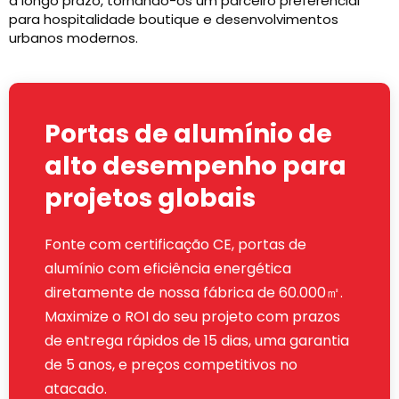
a longo prazo, tornando-os um parceiro preferencial
para hospitalidade boutique e desenvolvimentos
urbanos modernos.
Portas de alumínio de
alto desempenho para
projetos globais
Fonte com certificação CE, portas de
alumínio com eficiência energética
diretamente de nossa fábrica de 60.000㎡.
Maximize o ROI do seu projeto com prazos
de entrega rápidos de 15 dias, uma garantia
de 5 anos, e preços competitivos no
atacado.