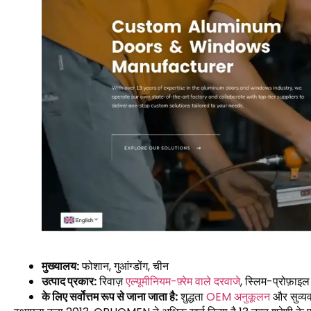
मुख्यालय:
फोशान, गुआंग्डोंग, चीन
उत्पाद प्रकार:
रिवाज़
एल्यूमीनियम-फ़्रेम वाले दरवाजे
, स्लिम-प्रोफ़ाइ
के लिए सर्वोत्तम रूप से जाना जाता है:
शुद्धता
OEM अनुकूलन
और सुव्यव