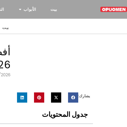
بيت
الأبواب
الن
بيت
أفض
26
/2026
يشارك:
جدول المحتويات