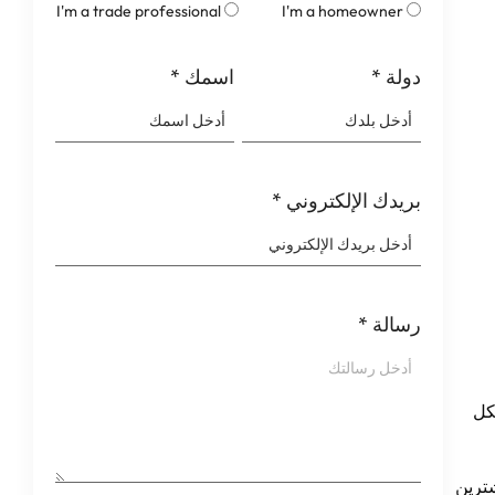
I'm a trade professional
I'm a homeowner
دولة
*
اسمك
*
بريدك الإلكتروني
*
رسالة
*
شكل
دق الحديثة 2026, مساعدة المشترين