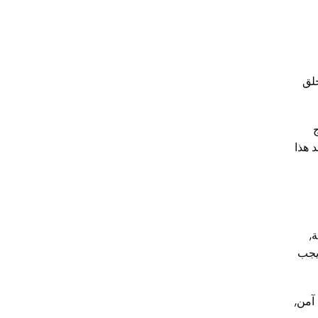
خلق
 هذا
,
 يجب
آمن,