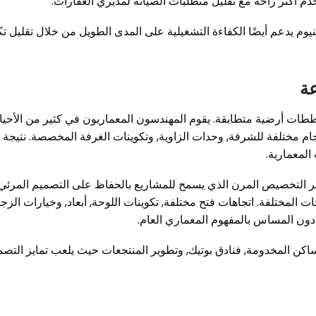
 أكثر راحة مع تقليل متطلبات الصيانة لمديري العقارات.
وم يدعم أيضًا الكفاءة التشغيلية على المدى الطويل من خلال تقليل ت
عة
 مخططات أرضية متطابقة. يقوم المهندسون المعماريون في كثير من الأحيا
م مختلفة للشرفة, وحدات الزاوية, وتكوينات الغرفة المخصصة. نتيجة ل
المعمارية.
 التخصيص المرن الذي يسمح للمشاريع بالحفاظ على التصميم المرئي
 المختلفة. اتجاهات فتح مختلفة, تكوينات اللوحة, أبعاد, وخيارات الزج
دون المساس بالمفهوم المعماري العام.
كن المخدومة, فنادق بوتيك, وتطوير المنتجعات حيث يلعب تمايز التصم