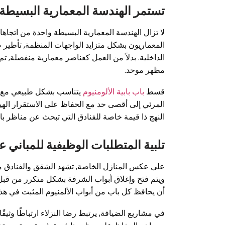
تستمر الهندسة المعمارية البسيطة
لا تزال الهندسة المعمارية البسيطة واحدة من اتجاها
المعماريون بشكل متزايد الواجهات المنظمة, تأطير
الداخلية. بدلاً من العمل كعناصر معمارية منفصلة, تم
مظهر موحد.
قسط
باب بابية الألومنيوم
يتناسب بشكل طبيعي مع فل
المرئي إلى أقصى حد مع الحفاظ على الاستقرار الهيكل
النهج ذا قيمة خاصة للفنادق التي تبحث عن مناظر 
تلبية المتطلبات الوظيفية للمباني ع
على عكس المنازل الخاصة, تشهد الشقق والفنادق مست
ويتم فتح وإغلاق أبواب الشرفة بشكل متكرر من قبل 
أن يحافظ كل باب من أبواب الألمنيوم المثبت في هذ
في مشاريع الضيافة, يرتبط رضا النزلاء ارتباطًا وثي