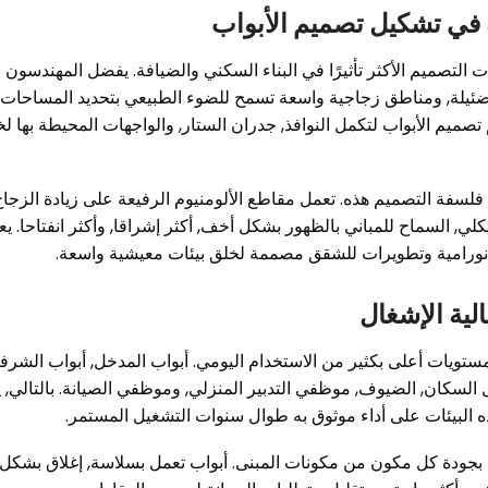
 في تشكيل تصميم الأبواب
ت التصميم الأكثر تأثيرًا في البناء السكني والضيافة. يفضل المهندسون
 ضئيلة, ومناطق زجاجية واسعة تسمح للضوء الطبيعي بتحديد المساحات
 تصميم الأبواب لتكمل النوافذ, جدران الستار, والواجهات المحيطة بها ل
سفة التصميم هذه. تعمل مقاطع الألومنيوم الرفيعة على زيادة الزجاج
ي, السماح للمباني بالظهور بشكل أخف, أكثر إشراقا, وأكثر انفتاحا. يعد
بانورامية وتطويرات للشقق مصممة لخلق بيئات معيشية واسعة.
الية الإشغال
ويات أعلى بكثير من الاستخدام اليومي. أبواب المدخل, أبواب الشرفة
السكان, الضيوف, موظفي التدبير المنزلي, وموظفي الصيانة. بالتالي,
ه البيئات على أداء موثوق به طوال سنوات التشغيل المستمر.
قًا بجودة كل مكون من مكونات المبنى. أبواب تعمل بسلاسة, إغلاق بشكل 