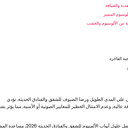
عددة والضيافة
ومنيوم المتميز
عة من الألومنيوم والخشب
ية الفاخرة
يل على المدى الطويل ورضا الضيوف للشقق والفنادق الحديثة. تؤدي
قة عالية, وعدم الامتثال الخطير للمعايير الصوتية أو الأمنية, مما يؤثر ب
يستكشف هذا الدليل الميزات الرئيسية التي تحدد أفضل حلول أبواب الألمنيوم للشقق والفنا