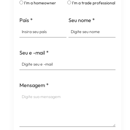
I'm a homeowner
I'm a trade professional
País
*
Seu nome
*
Seu e -mail
*
Mensagem
*