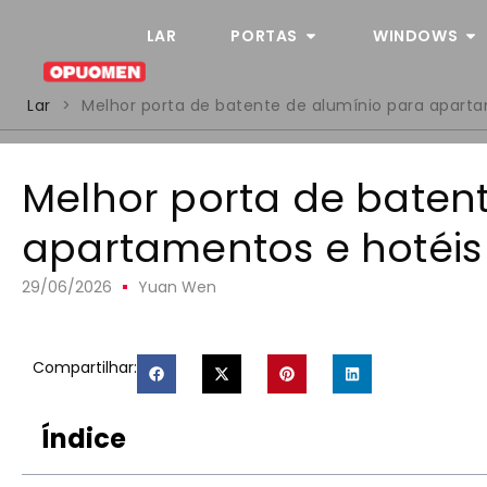
LAR
PORTAS
WINDOWS
Lar
>
Melhor porta de batente de alumínio para apar
Melhor porta de baten
apartamentos e hotéi
29/06/2026
Yuan Wen
Compartilhar:
Índice