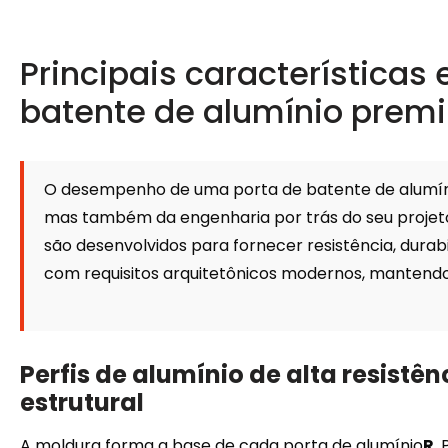
Principais características 
batente de alumínio prem
O desempenho de uma porta de batente de alumín
mas também da engenharia por trás do seu projeto
são desenvolvidos para fornecer resistência, durab
com requisitos arquitetônicos modernos, mantendo 
Perfis de alumínio de alta resistê
estrutural
A moldura forma a base de cada porta de alumínio
R
.