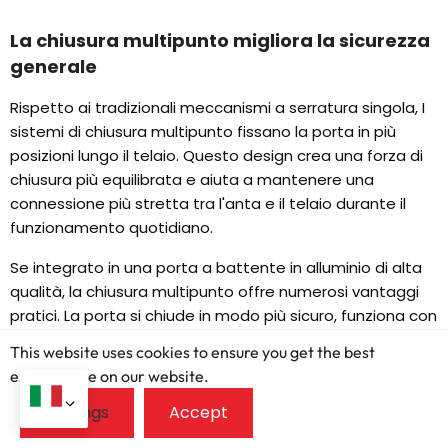
La chiusura multipunto migliora la sicurezza
generale
Rispetto ai tradizionali meccanismi a serratura singola, I
sistemi di chiusura multipunto fissano la porta in più
posizioni lungo il telaio. Questo design crea una forza di
chiusura più equilibrata e aiuta a mantenere una
connessione più stretta tra l'anta e il telaio durante il
funzionamento quotidiano.
Se integrato in una porta a battente in alluminio di alta
qualità, la chiusura multipunto offre numerosi vantaggi
pratici. La porta si chiude in modo più sicuro, funziona con
maggiore stabilità, e mantiene una compressione
This website uses cookies to ensure you get the best
costante del sistema di tenuta, che contribuisce sia alla
exprerience on our website.
sicurezza che alle prestazioni generali.
Per condomini, questi sistemi di chiusura aiutano a