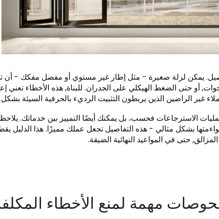
اصيل. يمكن لزلة صغيرة - مثل إطار غير مستوي أو مفصل مفكك - أن ت
ات, أو حتى الضغط الهيكلي على الجدران. للبناة, هذه الأخطاء تعني إعا
لاء غير الراضين الذين يربطون التثبيت الرديء بالحرفية السيئة بشكل 
مليات الاسترجاعات فحسب، بل يمكنك أيضًا التمييز بين خدماتك. يلاحظ
واءمتها بشكل مثالي - هذه التفاصيل تجعل عملك مميزًا. هذا الدليل يقط
مزالق, حتى في المواعيد النهائية الضيقة.
فحوصات مهمة لمنع الأخطاء المكلفة