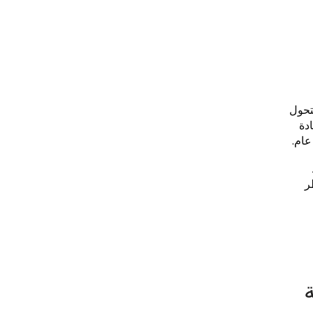
تحول
دة
عام.
ر