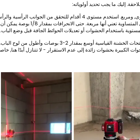
أولاً, فحص الافتتاح الخام. يجب أن يكون راسيا, مستوى, ومربع. استخدم مستوى 4 أقدام للتحقق من الجوانب الرأسية و
قم بالقياس قطريًا من الزاوية إلى الزاوية، فالأطوال المتساوية تعني أنها مربعة. حتى الانحراف
المستوية باستخدام الحشوات أو تعديلات الحوائط الجافة قبل وضع الباب.
التالي, تأكد من أن حجم الفتح يطابق الباب. تكون الفتحات الخشنة القياسية أوسع بمقدار 2-3 بوصات وأطول من لوح الباب.
ت الكبيرة بحشوات زائدة إلى عدم الاستقرار - لا تتنازل أبدًا هنا, خاص