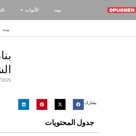
بيت
الأبواب
الن
بيت
بنا
الش
1/2025
يشارك:
جدول المحتويات