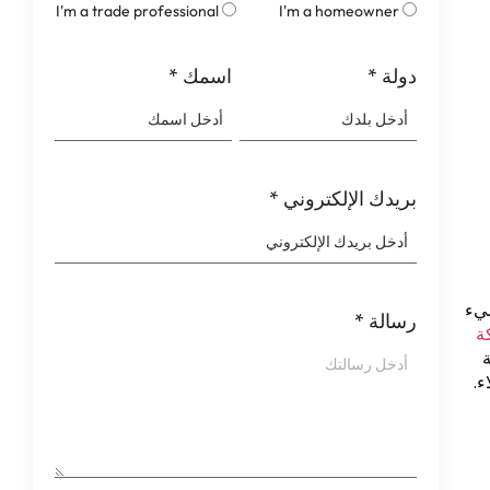
I'm a trade professional
I'm a homeowner
دولة
*
اسمك
*
بريدك الإلكتروني
*
سيء
رسالة
*
ة
ة
ء.