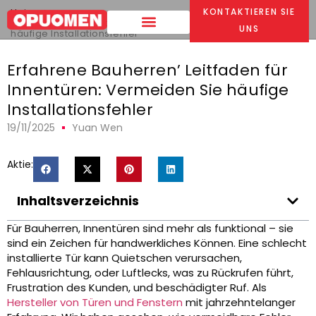
Heim
>
KONTAKTIEREN SIE
Expert Builders' Guide to Interior Doors
: Vermeiden Sie
UNS
häufige Installationsfehler
Erfahrene Bauherren’ Leitfaden für
Innentüren: Vermeiden Sie häufige
Installationsfehler
19/11/2025
Yuan Wen
Aktie:
Inhaltsverzeichnis
Für Bauherren, Innentüren sind mehr als funktional – sie
sind ein Zeichen für handwerkliches Können. Eine schlecht
installierte Tür kann Quietschen verursachen,
Fehlausrichtung, oder Luftlecks, was zu Rückrufen führt,
Frustration des Kunden, und beschädigter Ruf. Als
Hersteller von Türen und Fenstern
mit jahrzehntelanger