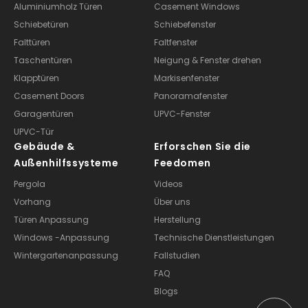
Türen
Fenster
Aluminiumholz Türen
Casement Windows
Schiebetüren
Schiebefenster
Falttüren
Faltfenster
Taschentüren
Neigung & Fenster drehen
Klapptüren
Markisenfenster
Casement Doors
Panoramafenster
Garagentüren
UPVC-Fenster
UPVC-Tür
Gebäude &
Erforschen Sie die
Außenhilfssysteme
Feedomen
Pergola
Videos
Vorhang
Über uns
Türen Anpassung
Herstellung
Windows -Anpassung
Technische Dienstleistungen
Wintergartenanpassung
Fallstudien
FAQ