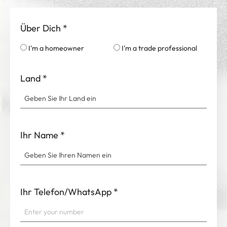
Direkter Wert
Vollzyklusunterstützung
Über Dich
*
I'm a homeowner
I'm a trade professional
Land
*
Ihr Name
*
Ihr Telefon/WhatsApp
*