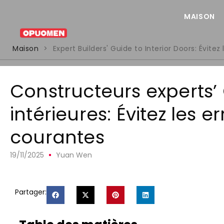
MAISON
Maison
>
Expert Builders' Guide to Interior Doors
: Évitez
Constructeurs experts’
intérieures: Évitez les e
courantes
19/11/2025
Yuan Wen
Partager: