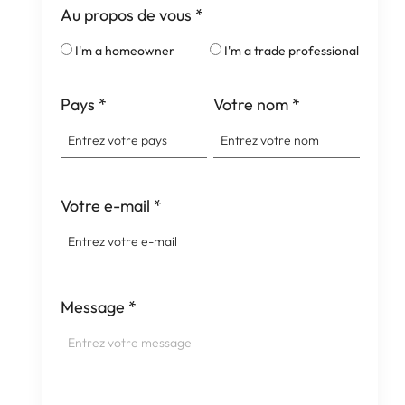
Au propos de vous
*
I'm a homeowner
I'm a trade professional
Pays
*
Votre nom
*
Votre e-mail
*
Message
*