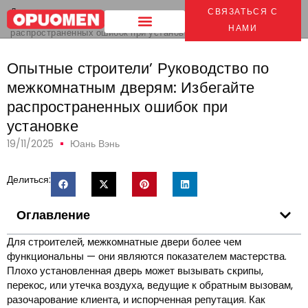
Дом
>
СВЯЗАТЬСЯ С
Expert Builders' Guide to Interior Doors
: Избегайте
НАМИ
распространенных ошибок при установке
Опытные строители’ Руководство по
межкомнатным дверям: Избегайте
распространенных ошибок при
установке
19/11/2025
Юань Вэнь
Делиться:
Оглавление
Для строителей, межкомнатные двери более чем
функциональны — они являются показателем мастерства.
Плохо установленная дверь может вызывать скрипы,
перекос, или утечка воздуха, ведущие к обратным вызовам,
разочарование клиента, и испорченная репутация. Как