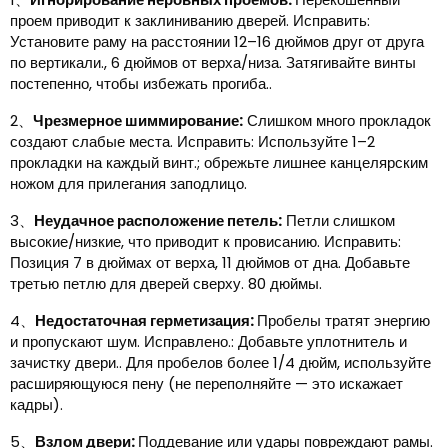
проем приводит к заклиниванию дверей. Исправить:
Установите раму на расстоянии 12–16 дюймов друг от друга
по вертикали., 6 дюймов от верха/низа. Затягивайте винты
постепенно, чтобы избежать прогиба..
2、
Чрезмерное шиммирование:
Слишком много прокладок
создают слабые места. Исправить: Используйте 1–2
прокладки на каждый винт.; обрежьте лишнее канцелярским
ножом для прилегания заподлицо.
3、
Неудачное расположение петель:
Петли слишком
высокие/низкие, что приводит к провисанию. Исправить:
Позиция 7 в дюймах от верха, 11 дюймов от дна. Добавьте
третью петлю для дверей сверху. 80 дюймы.
4、
Недостаточная герметизация:
Пробелы тратят энергию
и пропускают шум. Исправлено.: Добавьте уплотнитель и
зачистку двери.. Для пробелов более 1/4 дюйм, используйте
расширяющуюся пену (не переполняйте — это искажает
кадры).
5、
Взлом двери:
Поддевание или удары повреждают рамы.