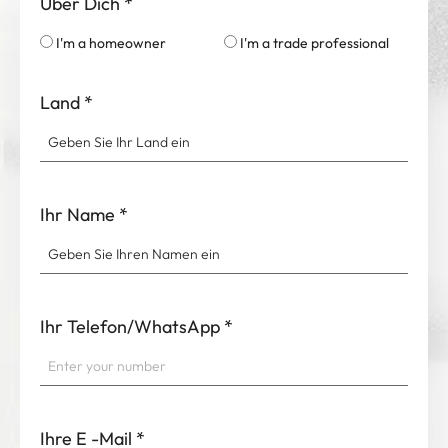
Über Dich
*
I'm a homeowner
I'm a trade professional
Land
*
Ihr Name
*
Ihr Telefon/WhatsApp
*