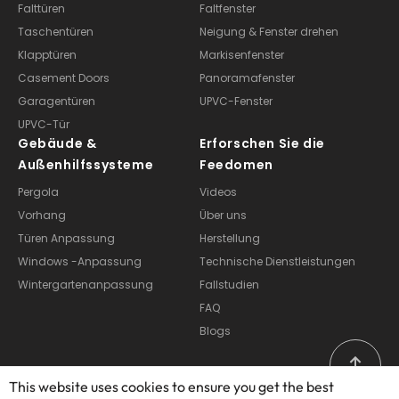
Schiebetüren
Schiebefenster
Falttüren
Faltfenster
Taschentüren
Neigung & Fenster drehen
Klapptüren
Markisenfenster
Casement Doors
Panoramafenster
Garagentüren
UPVC-Fenster
UPVC-Tür
Gebäude &
Erforschen Sie die
Außenhilfssysteme
Feedomen
Pergola
Videos
Vorhang
Über uns
Türen Anpassung
Herstellung
Windows -Anpassung
Technische Dienstleistungen
Wintergartenanpassung
Fallstudien
FAQ
Blogs
This website uses cookies to ensure you get the best