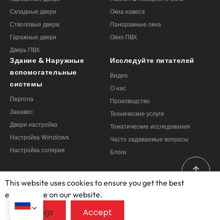
Стволовые двери
Панорамные окна
Гаражные двери
Окно ПВХ
Дверь ПВХ
Здание & Наружные
Исследуйте питателей
вспомогательные
Видео
системы
О нас
Пергола
Производство
Занавес
Технические услуги
Двери настройка
Тематические исследования
Настройка Windows
Часто задаваемые вопросы
Настройка солярия
Блоги
This website uses cookies to ensure you get the best
exprerience on our website.
Copyright © 2025 – 2026, Фошан Опеумен Двери и Windows
Co Ltd. Все права защищены.