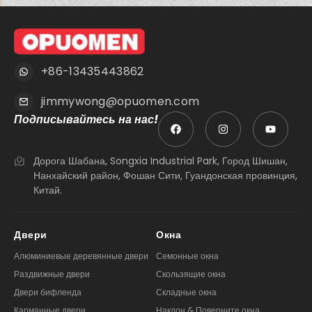
+86-13435443862
jimmywong@opuomen.com
Подписывайтесь на нас!
Дорога Шабана, Songxia Industrial Park, Город Шишан,
Нанхайский район, Фошан Сити, Гуандонская провинция,
Китай.
Двери
Окна
Алюминиевые деревянные двери
Семонные окна
Раздвижные двери
Скользящие окна
Двери бифленда
Складные окна
Карманные двери
Наклон & Поверните окна
Складные двери
Окна навеса