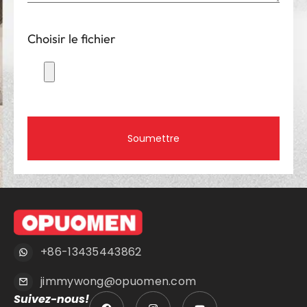
Choisir le fichier
Soumettre
+86-13435443862
jimmywong@opuomen.com
Suivez-nous!