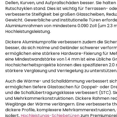
Dellen, Kurven, und Aufprallschäden besser. Sie halt
Rutschzyklen stand. Dies ist wichtig für Terrassen- o
verbesserte Steifigkeit bei großen Glasscheiben, Red
Gewicht. Gewerbliche und institutionelle Türen erfor
Aluminiumrahmen von mindestens 0.090 Zoll (um 2.3 m
Hochleistungsleistung.
Dickere Aluminiumprofile verbessern zudem die Siche
besser, da sich Holme und Geländer schwerer verforme
ermöglichen eine stärkere Hardware-Fixierung für Me
eine Mindestwandstärke von 1.4 mm ist eine übliche 
Hochsicherheitsprojekte können dies spezifizieren 2.
stärkere Verglasung und Verriegelung zu unterstützen
Auch die Wärme- und Schalldämmung verbessert sich
ermöglichen tiefere Glastaschen für Doppel- oder D
und die Schallübertragungsklasse verbessert (STC). S
und Mehrkammerkonstruktionen. Dickere Rahmen redu
Weglänge der Wärme verlängern. Eine verbesserte th
dickere Profile, komplexere Mehrkammerextrusionen, 
isoliert,
Hochleistungs-Schiebetüren
zum Premiumprei