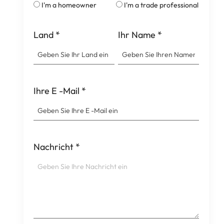
I'm a homeowner
I'm a trade professional
Land
*
Ihr Name
*
Ihre E -Mail
*
Nachricht
*