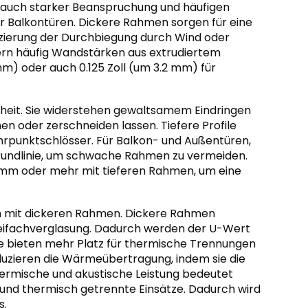
en auch starker Beanspruchung und häufigen
der Balkontüren. Dickere Rahmen sorgen für eine
uzierung der Durchbiegung durch Wind oder
dern häufig Wandstärken aus extrudiertem
m) oder auch 0.125 Zoll (um 3.2 mm) für
rheit. Sie widerstehen gewaltsamem Eindringen
n oder zerschneiden lassen. Tiefere Profile
hrpunktschlösser. Für Balkon- und Außentüren,
Grundlinie, um schwache Rahmen zu vermeiden.
0 mm oder mehr mit tieferen Rahmen, um eine
.
 mit dickeren Rahmen. Dickere Rahmen
reifachverglasung. Dadurch werden der U-Wert
ie bieten mehr Platz für thermische Trennungen
zieren die Wärmeübertragung, indem sie die
ermische und akustische Leistung bedeutet
und thermisch getrennte Einsätze. Dadurch wird
s.