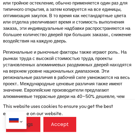
или тройное остекление, обычно применяется один раз для
типичного открытия, а затем копируется на все единицы,
оптимизация закупок. В то время как нестандартные цвета
или отделка увеличивают время и стоимость выполнения
заказа., эти индивидуальные надбавки распространяются на
большее количество дверей при больших заказах., снижение
воздействия на каждую дверь.
Региональные и рыночные факторы также играют роль.. На
рынках труда с высокой стоимостью труда, проекты
установленных алюминиевых раздвижных дверей находятся
на верхнем уровне национальных диапазонов. Эти
региональные различия в рабочей силе умножаются на весь
проект.. Международные ценовые различия также имеют
значение. Европейские производители предлагают
алюминиевые террасные двери на 40–50% дешевле, чем
аналогичные американские.. системы. Для крупных заказов,
This website uses cookies to ensure you get the best
ценообразование на основе импорта может сэкономить вам
exprerience on our website.
деньги, особенно когда вы оправдываете контейнерные
перевозки.
Вот типичные ориентиры затрат, которые помогут вам