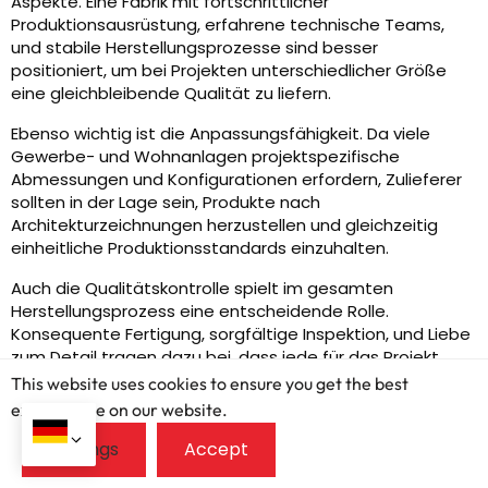
Aspekte. Eine Fabrik mit fortschrittlicher
Produktionsausrüstung, erfahrene technische Teams,
und stabile Herstellungsprozesse sind besser
positioniert, um bei Projekten unterschiedlicher Größe
eine gleichbleibende Qualität zu liefern.
Ebenso wichtig ist die Anpassungsfähigkeit. Da viele
Gewerbe- und Wohnanlagen projektspezifische
Abmessungen und Konfigurationen erfordern, Zulieferer
sollten in der Lage sein, Produkte nach
Architekturzeichnungen herzustellen und gleichzeitig
einheitliche Produktionsstandards einzuhalten.
Auch die Qualitätskontrolle spielt im gesamten
Herstellungsprozess eine entscheidende Rolle.
Konsequente Fertigung, sorgfältige Inspektion, und Liebe
zum Detail tragen dazu bei, dass jede für das Projekt
gelieferte Aluminium-Schiebetür nach der Installation wie
This website uses cookies to ensure you get the best
erwartet funktioniert.
exprerience on our website.
Ein weiterer wichtiger Faktor ist die technische
Kommunikation. Effektive Zusammenarbeit zwischen