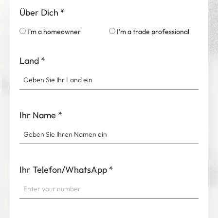
Über Dich
*
I'm a homeowner
I'm a trade professional
Land
*
Ihr Name
*
Ihr Telefon/WhatsApp
*