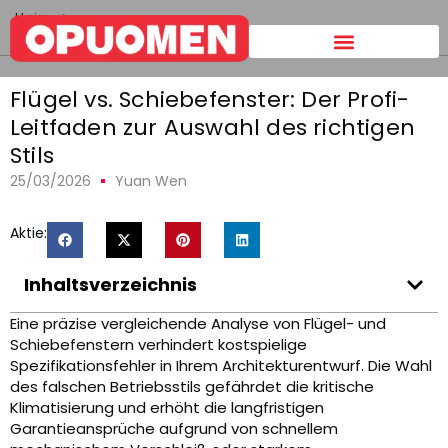
Heim
>
Flügel vs. Schiebefenster:
The Pro's Guide to Choosing the
Right Style
Flügel vs. Schiebefenster: Der Profi-
Leitfaden zur Auswahl des richtigen
Stils
25/03/2026
Yuan Wen
Aktie:
Inhaltsverzeichnis
Eine präzise vergleichende Analyse von Flügel- und
Schiebefenstern verhindert kostspielige
Spezifikationsfehler in Ihrem Architekturentwurf. Die Wahl
des falschen Betriebsstils gefährdet die kritische
Klimatisierung und erhöht die langfristigen
Garantieansprüche aufgrund von schnellem