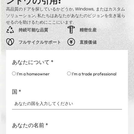
ンドウの引用!
高品質のドアを探しているかどうか, Windows, またはカスタム
ソリューション, 私たちはあなたがあなたのビジョンを生き返ら
せるのを助けるためにここにいます.
持続可能な品質
精密生産
フルサイクルサポート
直接価値
あなたについて
*
I'm a homeowner
I'm a trade professional
国
*
あなたの名前
*