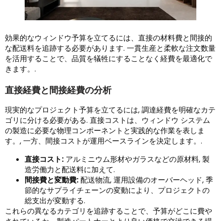
効果的なウィンドウ予算を立てるには、直接の材料費と間接的
な配送料を追跡する必要があります. 一貫生産と柔軟な注文数量
を活用することで、品質を犠牲にすることなく経費を最適化で
きます。.
直接経費と間接経費の分析
現実的なプロジェクト予算を立てるには, 調達経費を明確なカテ
ゴリに分ける必要がある. 直接コストは、ウィンドウ システム
の製造に必要な物理コンポーネントと実践的な作業を表しま
す。, 一方、間接コストが運用ベースラインを決定します。.
直接コスト:
アルミニウム形材やガラスなどの原材料, 製
造労働力と配送料に加えて.
間接費と変動費:
配送物流, 運用設備のオーバーヘッド, 季
節的なサプライチェーンの変動により、プロジェクトの
総支出が変動する.
これらの異なるカテゴリを追跡することで、予算がどこに費や