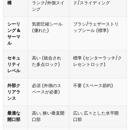
構
ランク/外側スイ
ド/スライディング
ング
シーリ
気密圧縮シール
ブラシ/ウェザーストリ
ング &
(優れた)
ップシール (標準)
サーマ
ル
セキュ
高い (統合され
標準 (センターラッチ/ク
リティ
た多点ロック)
レセントロック)
レベル
外部ク
必須 (外側のス
不要 (スペース節約)
リアラ
ペースが必要)
ンス
最適な
高い, 狭い垂直開
広い, 広々とした水平開
開口部
口部
口部