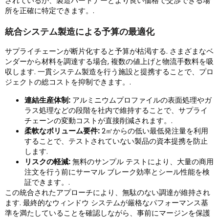
されているか、製造パートナーとより良い価格で交渉できる場
所を正確に特定できます。.
統合システム製造による予算の最適化
サプライチェーンが断片化すると予算が枯渇する. さまざまなベ
ンダーから材料を調達する場合, 複数の値上げと物流手数料を吸
収します. 一貫システム製造を行う施設と提携することで、プロ
ジェクトの総コストを抑制できます。.
連結生産体制:
アルミニウムプロファイルの表面処理やガ
ラス処理などの段階を社内で維持することで、サプライ
チェーンの変動コストが直接削減されます。.
柔軟なボリューム要件:
2㎡からの低い最低発注量を利用
することで、テストされていない製品の資本提携を防止
します.
リスクの軽減:
無料のサンプル テストにより、大量の商用
注文を行う前にサーマル ブレーク効率とシール性能を検
証できます。.
この統合されたアプローチにより、無駄のない調達が維持され
ます. 最終的なウィンドウ システムが厳格なパフォーマンス基
準を満たしていることを確認しながら、事前にマージンを保護