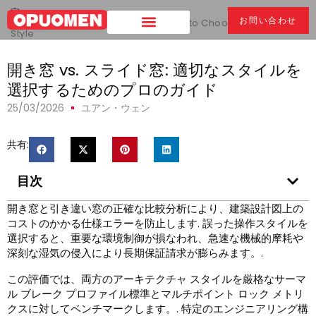
家
>
お問い合わせ
開き窓 vs. スライド窓:
The Pro's Guide to Choosing the Right
Style
開き窓 vs. スライド窓: 適切なスタイルを
選択するためのプロのガイド
25/03/2026
ユアン・ウェン
共有:
目次
開き窓と引き違い窓の正確な比較分析により、建築設計図上の
コストのかかる仕様エラーを防止します. 誤った操作スタイルを
選択すると、重要な環境制御が損なわれ、急速な機械的摩耗や
深刻な湿気の侵入により長期保証請求が膨らみます。.
この評価では、両方のアーキテクチャ スタイルを厳格なサーマ
ル ブレーク プロファイル標準とマルチポイント ロック メトリ
クスに対してベンチマークします。. 特定のエンジニアリング構