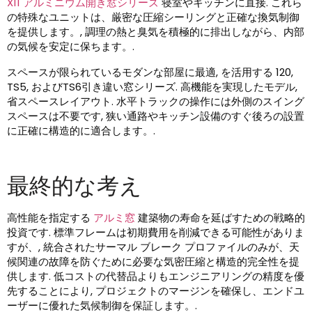
X11 アルミニウム開き窓シリーズ
寝室やキッチンに直接. これら
の特殊なユニットは、厳密な圧縮シーリングと正確な換気制御
を提供します。, 調理の熱と臭気を積極的に排出しながら、内部
の気候を安定に保ちます。.
スペースが限られているモダンな部屋に最適, を活用する 120,
TS5, およびTS6引き違い窓シリーズ. 高機能を実現したモデル,
省スペースレイアウト. 水平トラックの操作には外側のスイング
スペースは不要です, 狭い通路やキッチン設備のすぐ後ろの設置
に正確に構造的に適合します。.
最終的な考え
高性能を指定する
アルミ窓
建築物の寿命を延ばすための戦略的
投資です. 標準フレームは初期費用を削減できる可能性がありま
すが、, 統合されたサーマル ブレーク プロファイルのみが、天
候関連の故障を防ぐために必要な気密圧縮と構造的完全性を提
供します. 低コストの代替品よりもエンジニアリングの精度を優
先することにより, プロジェクトのマージンを確保し、エンドユ
ーザーに優れた気候制御を保証します。.