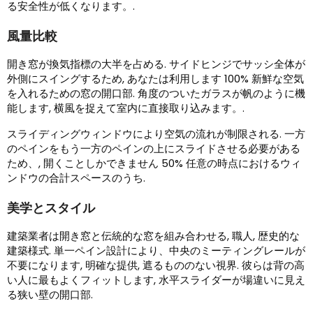
る安全性が低くなります。.
風量比較
開き窓が換気指標の大半を占める. サイドヒンジでサッシ全体が
外側にスイングするため, あなたは利用します 100% 新鮮な空気
を入れるための窓の開口部. 角度のついたガラスが帆のように機
能します, 横風を捉えて室内に直接取り込みます。.
スライディングウィンドウにより空気の流れが制限される. 一方
のペインをもう一方のペインの上にスライドさせる必要がある
ため、, 開くことしかできません 50% 任意の時点におけるウィ
ンドウの合計スペースのうち.
美学とスタイル
建築業者は開き窓と伝統的な窓を組み合わせる, 職人, 歴史的な
建築様式. 単一ペイン設計により、中央のミーティングレールが
不要になります, 明確な提供, 遮るもののない視界. 彼らは背の高
い人に最もよくフィットします, 水平スライダーが場違いに見え
る狭い壁の開口部.