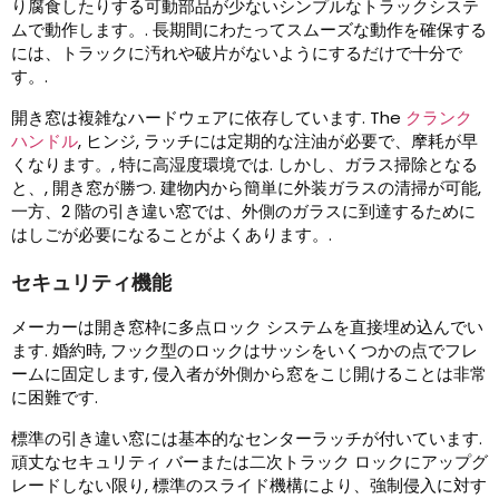
り腐食したりする可動部品が少ないシンプルなトラックシステ
ムで動作します。. 長期間にわたってスムーズな動作を確保する
には、トラックに汚れや破片がないようにするだけで十分で
す。.
開き窓は複雑なハードウェアに依存しています.
The
クランク
ハンドル
, ヒンジ, ラッチには定期的な注油が必要で、摩耗が早
くなります。, 特に高湿度環境では. しかし、ガラス掃除となる
と、, 開き窓が勝つ. 建物内から簡単に外装ガラスの清掃が可能,
一方、2 階の引き違い窓では、外側のガラスに到達するために
はしごが必要になることがよくあります。.
セキュリティ機能
メーカーは開き窓枠に多点ロック システムを直接埋め込んでい
ます. 婚約時, フック型のロックはサッシをいくつかの点でフレ
ームに固定します, 侵入者が外側から窓をこじ開けることは非常
に困難です.
標準の引き違い窓には基本的なセンターラッチが付いています.
頑丈なセキュリティ バーまたは二次トラック ロックにアップグ
レードしない限り, 標準のスライド機構により、強制侵入に対す