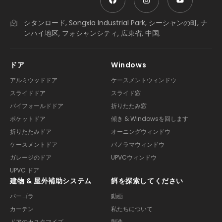
シタンロード, Songxia Industrial Park, シーシャンの町, ナ
ンハイ地区, フォシャンシティ, 広東省, 中国.
ドア
Windows
アルミウッドドア
ケースメントウィンドウ
スライドドア
スライド窓
バイフォールドドア
折りたたみ窓
ポケットドア
傾き & Windowsを回します
折りたたみドア
オーニングウィンドウ
ケースメントドア
パノラマウィンドウ
ガレージのドア
UPVCウィンドウ
UPVC ドア
建物 & 屋外補助システム
餌を探索してください
パーゴラ
動画
カーテン
私たちについて
ドアのカスタマイズ
製造