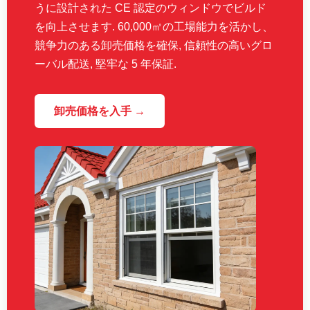
うに設計された CE 認定のウィンドウでビルド
を向上させます. 60,000㎡の工場能力を活かし、
競争力のある卸売価格を確保, 信頼性の高いグロ
ーバル配送, 堅牢な 5 年保証.
卸売価格を入手 →