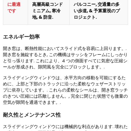
に最適
高層高級コンド
バルコニー, 交通量の多
です
ミニアム, 寒冷
い歩道, & 予算重視のプ
地, & 防音.
ロジェクト.
エネルギー効率
開き窓は、断熱性能においてスライド式を容易に上回ります。.
開き窓を施錠するとき, この機構はサッシをフレームにしっかり
と引っ張ります. これにより、4 つの側面すべてに気密な圧縮シ
ールが形成され、隙間風を完全にブロックします。.
スライディングウィンドウは、水平方向の移動を可能にするた
めに、上部と下部のトラックに沿った柔軟なウェザーストリッ
プに依存しています。. これらの柔軟なシールは、開き窓ラッチ
のきつい圧縮には匹敵しません。, 完全に閉じた状態でも微量の
空気が隙間を通過できます。.
耐久性とメンテナンス性
スライディングウィンドウには機械的な利点があります. 壊れた