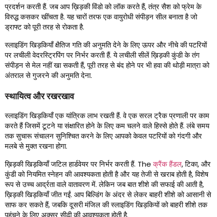
प्रदर्शन करती हैं. जब आप ख़िड़की विंडो को लॉक करते हैं, तंत्र सैश को फ्रेम के
विरुद्ध कसकर खींचता है. यह चारों तरफ एक वायुरोधी संपीड़न सील बनाता है जो
ड्राफ्ट को पूरी तरह से रोकता है.
स्लाइडिंग खिड़कियाँ क्षैतिज गति की अनुमति देने के लिए ऊपर और नीचे की पटरियों
पर लचीली वेदरस्ट्रिपिंग पर निर्भर करती हैं. ये लचीली सीलें ख़िड़की कुंडी के तंग
संपीड़न से मेल नहीं खा सकती हैं, पूरी तरह से बंद होने पर भी हवा की थोड़ी मात्रा को
अंतराल से गुजरने की अनुमति देना.
स्थायित्व और रखरखाव
स्लाइडिंग खिड़कियाँ एक यांत्रिक लाभ रखती हैं. वे एक सरल ट्रैक प्रणाली पर काम
करते हैं जिसमें टूटने या संक्षारित होने के लिए कम चलने वाले हिस्से होते हैं. लंबे समय
तक सुचारू संचालन सुनिश्चित करने के लिए आपको केवल पटरियों को गंदगी और
मलबे से मुक्त रखना होगा.
ख़िड़की खिड़कियाँ जटिल हार्डवेयर पर निर्भर करती हैं.
The
क्रैंक हैंडल
, टिका, और
कुंडी को नियमित स्नेहन की आवश्यकता होती है और यह तेजी से खराब होती है, विशेष
रूप से उच्च आर्द्रता वाले वातावरण में. लेकिन जब बात शीशे की सफाई की आती है,
ख़िड़की खिड़कियाँ जीत गईं. आप बिल्डिंग के अंदर से लेकर बाहरी शीशे को आसानी से
साफ कर सकते हैं, जबकि दूसरी मंजिल की स्लाइडिंग खिड़कियों को बाहरी शीशे तक
पहुंचने के लिए अक्सर सीढ़ी की आवश्यकता होती है.