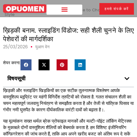
घर
>
हमसे संपर्क करें
ख़िड़की बनाम. स्लाइडिंग विंडोज:
The Pro's Guide to Choosing the Right
Style
ख़िड़की बनाम. स्लाइडिंग विंडोज: सही शैली चुनने के लिए
पेशेवरों की मार्गदर्शिका
25/03/2026
युआन वेन
शेयर करना:
विषयसूची
ख़िड़की और स्लाइडिंग खिड़कियों का एक सटीक तुलनात्मक विश्लेषण आपके
वास्तुशिल्प ब्लूप्रिंट पर महंगी विनिर्देश त्रुटियों को रोकता है. गलत संचालन शैली का
चयन महत्वपूर्ण जलवायु नियंत्रण से समझौता करता है और तेजी से यांत्रिक घिसाव या
गंभीर नमी घुसपैठ के कारण दीर्घकालिक वारंटी दावों को बढ़ाता है।.
यह मूल्यांकन सख्त थर्मल ब्रेक प्रोफाइल मानकों और मल्टी-पॉइंट लॉकिंग मेट्रिक्स
के मुकाबले दोनों वास्तुशिल्प शैलियों को बेंचमार्क करता है. हम विशिष्ट इंजीनियरिंग
कॉन्फ़िगरेशन की जांच करते हैं, ताकि आप अपने खरीद बजट को अंतिम रूप दे सकें