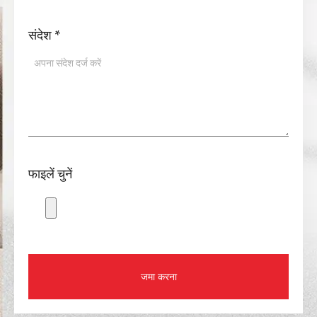
संदेश
*
फाइलें चुनें
जमा करना