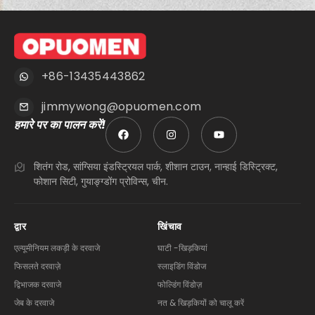
+86-13435443862
jimmywong@opuomen.com
हमारे पर का पालन करें!
शितंग रोड, सांग्सिया इंडस्ट्रियल पार्क, शीशान टाउन, नान्हाई डिस्ट्रिक्ट,
फोशान सिटी, गुयाङ्ग्डोंग प्रोविन्स, चीन.
द्वार
खिंचाव
एल्यूमीनियम लकड़ी के दरवाजे
घाटी -खिड़कियां
फिसलते दरवाज़े
स्लाइडिंग विंडोज
द्विभाजक दरवाजे
फोल्डिंग विंडोज़
जेब के दरवाजे
नत & खिड़कियों को चालू करें