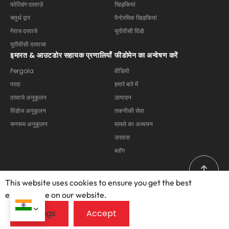
फोल्डिंग दरवाज़े
खिड़कियां
चतुर्थ द्वार
पैनोरमिक खिड़कियां
गेराज दरवाजे
यूपीवीसी विंडो
यूपीवीसी दरवाजा
इमारत & आउटडोर सहायक प्रणालियाँ
फीडोमेन का अन्वेषण करें
Pergola
वीडियो
परदा
हमारे बारे में
दरवाजे अनुकूलन
उत्पादन
विंडोज अनुकूलन
तकनीकी सेवा
सनरूम अनुकूलन
मामले का अध्ययन
उपवास
ब्लॉग
This website uses cookies to ensure you get the best
exprerience on our website.
कॉपीराइट © 2025 – 2026, फोशान ओप्यूमेन डोर्स एंड विंडोज कंपनी लिमिटेड.
सर्वाधिकार सुरक्षित.