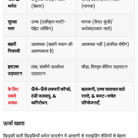
थर्मल
(बेहतर)
(मानक)
सुरक्षा
उच्च (एकीकृत मल्टी-
मानक (केंद्र कुंडी/
स्तर
पॉइंट लॉकिंग)
अर्धचंद्राकार ताले)
बाहरी
आवश्यक (बाहरी स्थान की
आवश्यक नहीं (अंतरिक्ष सेविंग)
निकासी
आवश्यकता है)
इष्टतम
लंबा, संकीर्ण ऊर्ध्वाधर
चौड़ा, विस्तृत क्षैतिज उद्घाटन
उद्घाटन
उद्घाटन
के लिए
ऊँचे-ऊँचे लक्जरी कॉन्डो,
बालकनी, उच्च यातायात वाले
सबसे
ठंडी जलवायु, &
रास्ते, & बजट-सचेत
अच्छा
ध्वनिरोधन.
परियोजनाएँ.
ऊर्जा दक्षता
ख़िड़की वाली खिड़कियाँ थर्मल प्रदर्शन में आसानी से स्लाइडिंग शैलियों से बेहतर