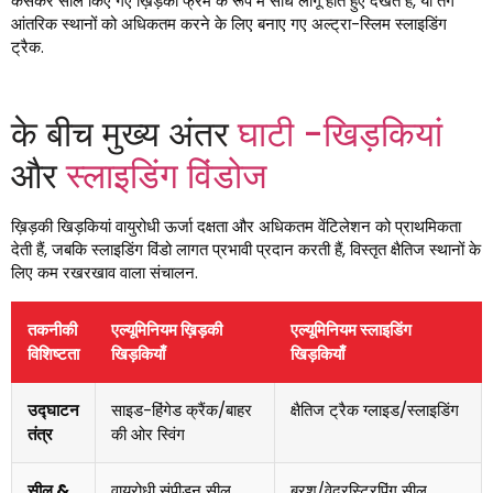
कसकर सील किए गए ख़िड़की फ्रेम के रूप में सीधे लागू होते हुए देखते हैं, या तंग
आंतरिक स्थानों को अधिकतम करने के लिए बनाए गए अल्ट्रा-स्लिम स्लाइडिंग
ट्रैक.
के बीच मुख्य अंतर
घाटी -खिड़कियां
और
स्लाइडिंग विंडोज
ख़िड़की खिड़कियां वायुरोधी ऊर्जा दक्षता और अधिकतम वेंटिलेशन को प्राथमिकता
देती हैं, जबकि स्लाइडिंग विंडो लागत प्रभावी प्रदान करती हैं, विस्तृत क्षैतिज स्थानों के
लिए कम रखरखाव वाला संचालन.
तकनीकी
एल्यूमिनियम ख़िड़की
एल्यूमिनियम स्लाइडिंग
विशिष्टता
खिड़कियाँ
खिड़कियाँ
उद्घाटन
साइड-हिंगेड क्रैंक/बाहर
क्षैतिज ट्रैक ग्लाइड/स्लाइडिंग
तंत्र
की ओर स्विंग
सील &
वायुरोधी संपीड़न सील
ब्रश/वेदरस्ट्रिपिंग सील