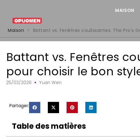
MAISON
Maison
>
Battant vs. Fenêtres coulissantes:
The Pro's G
Battant vs. Fenêtres co
pour choisir le bon styl
25/03/2026
Yuan Wen
Partager:
Table des matières