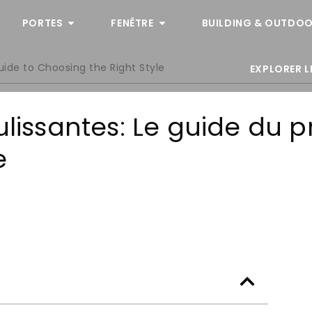
PORTES
FENÊTRE
BUILDING & OUTDOO
uide to Choosing the Right Style
EXPLORER L
ulissantes: Le guide du p
e