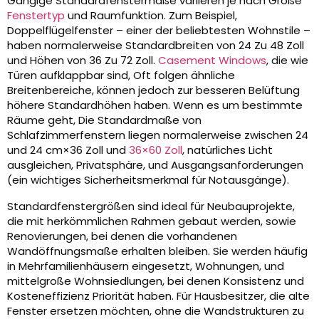
Gängige Standardfenstermaße variieren je nach Größe
Fenstertyp
und Raumfunktion. Zum Beispiel,
Doppelflügelfenster – einer der beliebtesten Wohnstile –
haben normalerweise Standardbreiten von 24 Zu 48 Zoll
und Höhen von 36 Zu 72 Zoll.
Casement Windows
, die wie
Türen aufklappbar sind, Oft folgen ähnliche
Breitenbereiche, können jedoch zur besseren Belüftung
höhere Standardhöhen haben. Wenn es um bestimmte
Räume geht, Die Standardmaße von
Schlafzimmerfenstern liegen normalerweise zwischen 24
und 24 cm×36 Zoll und
36×60 Zoll
, natürliches Licht
ausgleichen, Privatsphäre, und Ausgangsanforderungen
(ein wichtiges Sicherheitsmerkmal für Notausgänge).
Standardfenstergrößen sind ideal für Neubauprojekte,
die mit herkömmlichen Rahmen gebaut werden, sowie
Renovierungen, bei denen die vorhandenen
Wandöffnungsmaße erhalten bleiben. Sie werden häufig
in Mehrfamilienhäusern eingesetzt, Wohnungen, und
mittelgroße Wohnsiedlungen, bei denen Konsistenz und
Kosteneffizienz Priorität haben. Für Hausbesitzer, die alte
Fenster ersetzen möchten, ohne die Wandstrukturen zu