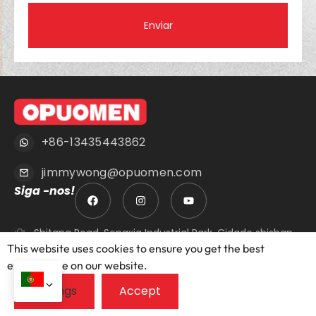
Enviar
+86-13435443862
jimmywong@opuomen.com
Siga -nos!
Shitang Road, Songxia Industrial Park, Cidade shishan,
Distrito de Nanhai, Cidade de Foshan, Província de
This website uses cookies to ensure you get the best
Guangdong, China.
exprerience on our website.
Portas
Windows