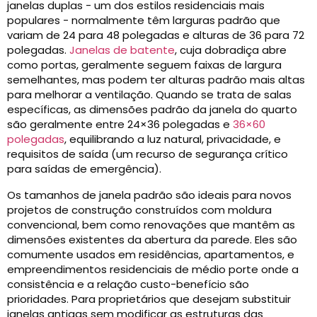
janelas duplas - um dos estilos residenciais mais
populares - normalmente têm larguras padrão que
variam de 24 para 48 polegadas e alturas de 36 para 72
polegadas.
Janelas de batente
, cuja dobradiça abre
como portas, geralmente seguem faixas de largura
semelhantes, mas podem ter alturas padrão mais altas
para melhorar a ventilação. Quando se trata de salas
específicas, as dimensões padrão da janela do quarto
são geralmente entre 24×36 polegadas e
36×60
polegadas
, equilibrando a luz natural, privacidade, e
requisitos de saída (um recurso de segurança crítico
para saídas de emergência).
Os tamanhos de janela padrão são ideais para novos
projetos de construção construídos com moldura
convencional, bem como renovações que mantêm as
dimensões existentes da abertura da parede. Eles são
comumente usados ​​em residências, apartamentos, e
empreendimentos residenciais de médio porte onde a
consistência e a relação custo-benefício são
prioridades. Para proprietários que desejam substituir
janelas antigas sem modificar as estruturas das