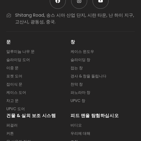
Shitang Road, 송스 시아 산업 단지, 시란 타운, 난 하이 지구,
고산시, 광동성, 중국.
문
창
알루미늄 나무 문
케이스 윈도우
슬라이딩 도어
슬라이딩 창
이중 문
접는 창
포켓 도어
경사 & 창을 돌립니다
접이식 문
천막 창
케이스 도어
파노라마 창
차고 문
UPVC 창
UPVC 도어
건물 & 실외 보조 시스템
피드 맨을 탐험하십시오
퍼걸러
비디오
커튼
우리에 대해