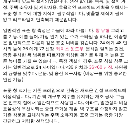
개구부에 맞도록 설계되었습니다., 생산 합리화, 목록, 및 설치 과
정. 주택 소유자 및 계약자용, 효율적인 프로젝트 계획을 위해서는
표준 창 치수에 대한 지식이 필수적입니다., 맞춤형 제작이 필요
없고 리드타임이 단축되기 때문입니다..
일반적인 표준 창 측정은 다음에 따라 다릅니다.
창 유형
그리고
룸 기능. 예를 들어, 가장 인기 있는 주거 스타일 중 하나인 이중창
은 일반적으로 다음과 같은 표준 너비를 갖습니다. 24 에게 48 인
치와 높이 36 에게 72 신장.
케이스 윈도우
, 문처럼 열리는 경첩,
종종 유사한 폭 범위를 따르지만 향상된 환기를 위해 더 높은 표
준 높이를 가질 수 있습니다.. 특정 객실의 경우, 표준 침실 창문 크
기는 일반적으로 24 사이입니다.×36 인치와
36×60 신장
, 자연광
의 균형을 맞추다, 은둔, 및 송신 요구사항 (비상구를 위한 중요한
안전 기능).
표준 창 크기는 기존 프레임으로 건축된 새로운 건설 프로젝트에
이상적입니다., 기존 벽 개구부 치수를 유지하는 개조 공사. 그들
은 전도지 집에서 일반적으로 사용됩니다., 아파트, 일관성과 비용
효율성이 우선시되는 중급 주거용 개발. 벽 구조를 수정하지 않고
기존 창문을 교체하려는 주택 소유자용, 표준 크기는 종종 가장
간단하고 저렴한 선택입니다..