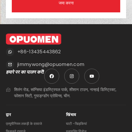
जमा करना
+86-13435443862
jimmywong@opuomen.com
हमारे पर का पालन करें!
शितंग रोड, सांग्सिया इंडस्ट्रियल पार्क, शीशान टाउन, नान्हाई डिस्ट्रिक्ट,
फोशान सिटी, गुयाङ्ग्डोंग प्रोविन्स, चीन.
द्वार
खिंचाव
एल्यूमीनियम लकड़ी के दरवाजे
घाटी -खिड़कियां
फिसलते दरवाज़े
स्लाइडिंग विंडोज