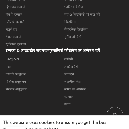
द्विभाजक दरवाजे
फोल्डिंग विंडोज़
जेब के दरवाजे
नत & खिड़कियों को चालू करें
फोल्डिंग दरवाज़े
खिड़कियां
चतुर्थ द्वार
पैनोरमिक खिड़कियां
गेराज दरवाजे
यूपीवीसी विंडो
यूपीवीसी दरवाजा
इमारत & आउटडोर सहायक प्रणालियाँ
फीडोमेन का अन्वेषण करें
Pergola
वीडियो
परदा
हमारे बारे में
दरवाजे अनुकूलन
उत्पादन
विंडोज अनुकूलन
तकनीकी सेवा
सनरूम अनुकूलन
मामले का अध्ययन
उपवास
ब्लॉग
This website uses cookies to ensure you get the best