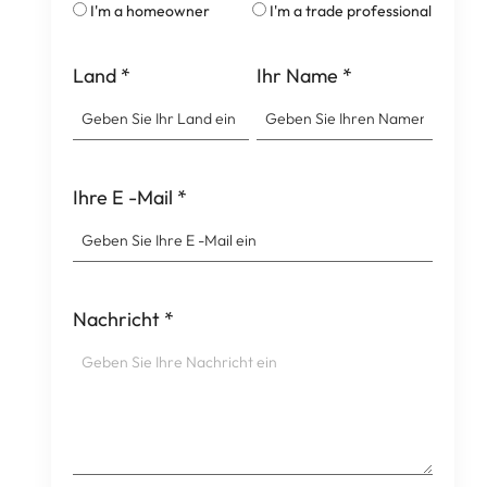
I'm a homeowner
I'm a trade professional
Land
*
Ihr Name
*
Ihre E -Mail
*
Nachricht
*