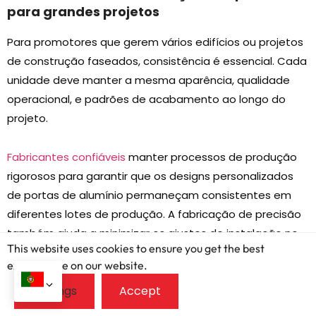
para grandes projetos
Para promotores que gerem vários edifícios ou projetos
de construção faseados, consistência é essencial. Cada
unidade deve manter a mesma aparência, qualidade
operacional, e padrões de acabamento ao longo do
projeto.
Fabricantes confiáveis
manter processos de produção
rigorosos para garantir que os designs personalizados
de portas de alumínio permaneçam consistentes em
diferentes lotes de produção. A fabricação de precisão
também ajuda a minimizar os ajustes de instalação no
This website uses cookies to ensure you get the best
local, melhorando a eficiência da construção e
exprerience on our website.
reduzindo atrasos desnecessários.
A consistência beneficia as partes interessadas do