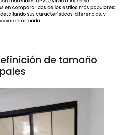
 con materiales UPVC/Vinilo o Aluminio
os en comparar dos de los estilos más populares:
etallando sus características, diferencias, y
lección informada.
Definición de tamaño
ipales