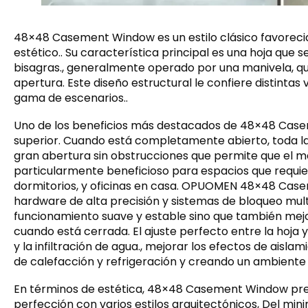
48×48 Casement Window es un estilo clásico favorecid
estético.. Su característica principal es una hoja que
bisagras., generalmente operado por una manivela, qu
apertura. Este diseño estructural le confiere distint
gama de escenarios..
Uno de los beneficios más destacados de 48×48 Case
superior. Cuando está completamente abierto, toda la
gran abertura sin obstrucciones que permite que el máx
particularmente beneficioso para espacios que requie
dormitorios, y oficinas en casa. OPUOMEN 48×48 Cas
hardware de alta precisión y sistemas de bloqueo mult
funcionamiento suave y estable sino que también mejo
cuando está cerrada. El ajuste perfecto entre la hoja 
y la infiltración de agua., mejorar los efectos de aisla
de calefacción y refrigeración y creando un ambiente i
En términos de estética, 48×48 Casement Window pres
perfección con varios estilos arquitectónicos, Del mini