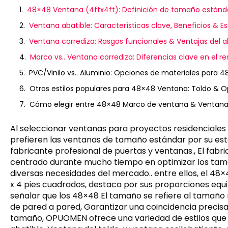
48×48 Ventana (4ftx4ft): Definición de tamaño estánda
Ventana abatible: Características clave, Beneficios & E
Ventana corrediza: Rasgos funcionales & Ventajas del 
Marco vs.. Ventana corrediza: Diferencias clave en el r
PVC/Vinilo vs.. Aluminio: Opciones de materiales para
Otros estilos populares para 48×48 Ventana: Toldo & Op
Cómo elegir entre 48×48 Marco de ventana & Ventana
Al seleccionar ventanas para proyectos residenciales 
prefieren las ventanas de tamaño estándar por su estabi
fabricante profesional de puertas y ventanas., El fa
centrado durante mucho tiempo en optimizar los tama
diversas necesidades del mercado.. entre ellos, el 48
x 4 pies cuadrados, destaca por sus proporciones equi
señalar que los 48×48 El tamaño se refiere al tamaño 
de pared a pared, Garantizar una coincidencia precisa 
tamaño, OPUOMEN ofrece una variedad de estilos que