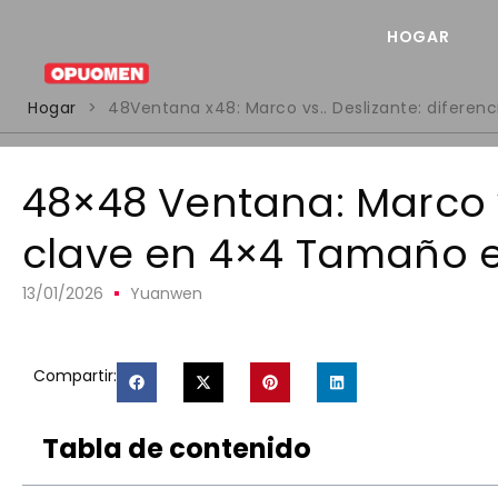
HOGAR
Hogar
>
48Ventana x48: Marco vs.. Deslizante: diferen
48×48 Ventana: Marco vs
clave en 4×4 Tamaño 
13/01/2026
Yuanwen
Compartir:
Tabla de contenido