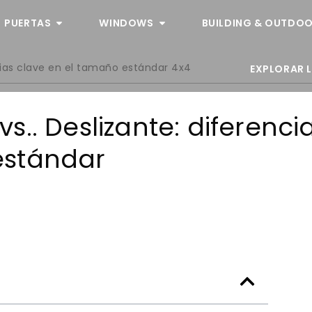
PUERTAS
WINDOWS
BUILDING & OUTDOO
cias clave en el tamaño estándar 4x4
EXPLORAR 
.. Deslizante: diferenci
estándar