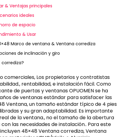
r & Ventajas principales
scenarios ideales
ahorro de espacio
endimiento & Usar
 48×48 Marco de ventana & Ventana corrediza
ciones de inclinación y giro
 corrediza?
o comerciales, Los propietarios y contratistas
lidad., rentabilidad, e instalación fácil. Como
bricante de puertas y ventanas OPUOMEN se ha
ños de ventanas estándar para satisfacer las
×48 Ventana, un tamaño estándar típico de 4 pies
libradas y su gran adaptabilidad. Es importante
real de la ventana., no el tamaño de la abertura
con las necesidades de instalación.. Para este
 incluyen 48×48 Ventana corrediza, Ventana