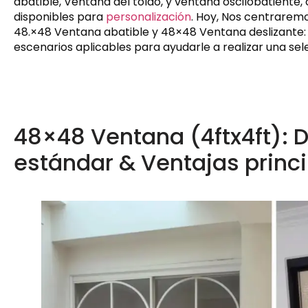
abatible, Ventana del toldo, y ventana oscilobatiente,
disponibles para
personalización
. Hoy, Nos centrarem
48.×48 Ventana abatible y 48×48 Ventana deslizante: d
escenarios aplicables para ayudarle a realizar una se
48×48 Ventana (4ftx4ft): 
estándar & Ventajas princ