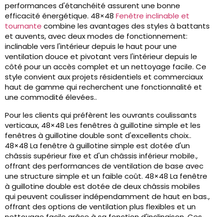
performances d'étanchéité assurent une bonne
efficacité énergétique. 48×48
Fenêtre inclinable et
tournante
combine les avantages des styles à battants
et auvents, avec deux modes de fonctionnement:
inclinable vers l'intérieur depuis le haut pour une
ventilation douce et pivotant vers l'intérieur depuis le
côté pour un accès complet et un nettoyage facile. Ce
style convient aux projets résidentiels et commerciaux
haut de gamme qui recherchent une fonctionnalité et
une commodité élevées..
Pour les clients qui préfèrent les ouvrants coulissants
verticaux, 48×48 Les fenêtres à guillotine simple et les
fenêtres à guillotine double sont d'excellents choix..
48×48 La fenêtre à guillotine simple est dotée d'un
châssis supérieur fixe et d'un châssis inférieur mobile.,
offrant des performances de ventilation de base avec
une structure simple et un faible coût. 48×48 La fenêtre
à guillotine double est dotée de deux châssis mobiles
qui peuvent coulisser indépendamment de haut en bas.,
offrant des options de ventilation plus flexibles et un
nettoyage facile grâce à sa fonction d'inclinaison. Ces