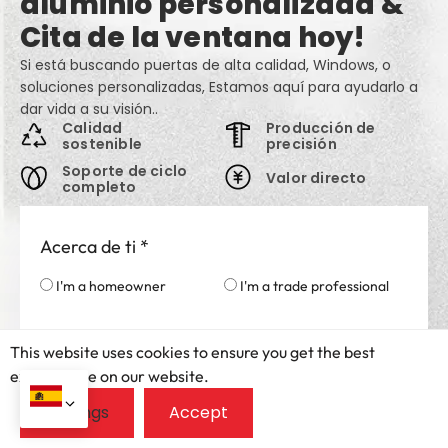
aluminio personalizada &
Cita de la ventana hoy!
Si está buscando puertas de alta calidad, Windows, o
soluciones personalizadas, Estamos aquí para ayudarlo a
dar vida a su visión..
Calidad
Producción de
sostenible
precisión
Soporte de ciclo
Valor directo
completo
Acerca de ti
*
I'm a homeowner
I'm a trade professional
País
*
This website uses cookies to ensure you get the best
exprerience on our website.