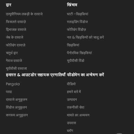
द्वार
खिंचाव
एल्यूमीनियम लकड़ी के दरवाजे
घाटी -खिड़कियां
फिसलते दरवाज़े
स्लाइडिंग विंडोज
द्विभाजक दरवाजे
फोल्डिंग विंडोज़
जेब के दरवाजे
नत & खिड़कियों को चालू करें
फोल्डिंग दरवाज़े
खिड़कियां
चतुर्थ द्वार
पैनोरमिक खिड़कियां
गेराज दरवाजे
यूपीवीसी विंडो
यूपीवीसी दरवाजा
इमारत & आउटडोर सहायक प्रणालियाँ
फीडोमेन का अन्वेषण करें
Pergola
वीडियो
परदा
हमारे बारे में
दरवाजे अनुकूलन
उत्पादन
विंडोज अनुकूलन
तकनीकी सेवा
सनरूम अनुकूलन
मामले का अध्ययन
उपवास
ब्लॉग