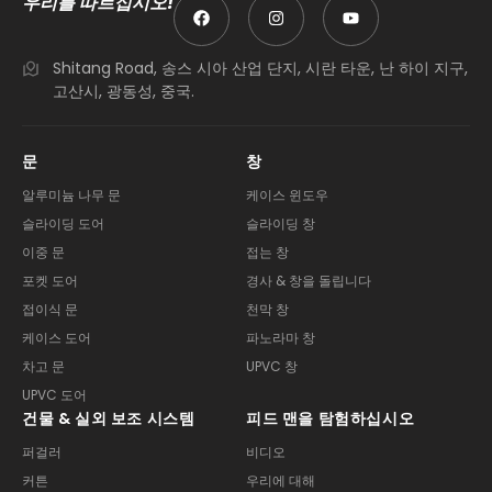
우리를 따르십시오!
Shitang Road, 송스 시아 산업 단지, 시란 타운, 난 하이 지구,
고산시, 광동성, 중국.
문
창
알루미늄 나무 문
케이스 윈도우
슬라이딩 도어
슬라이딩 창
이중 문
접는 창
포켓 도어
경사 & 창을 돌립니다
접이식 문
천막 창
케이스 도어
파노라마 창
차고 문
UPVC 창
UPVC 도어
건물 & 실외 보조 시스템
피드 맨을 탐험하십시오
퍼걸러
비디오
커튼
우리에 대해