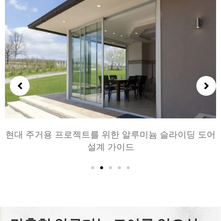
용 프로젝트를 위한 알루미늄 슬라이딩 도어
침실과 거
설계 가이드