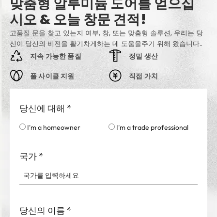
맞춤형 알루미늄 도어를 얻으십
시오 & 오늘 창문 견적!
고품질 문을 찾고 있는지 여부, 창, 또는 맞춤형 솔루션, 우리는 당
신이 당신의 비전을 활기차게하는 데 도움을주기 위해 왔습니다..
지속 가능한 품질
정밀 생산
풀 사이클 지원
직접 가치
당신에 대해
*
I'm a homeowner
I'm a trade professional
국가
*
당신의 이름
*