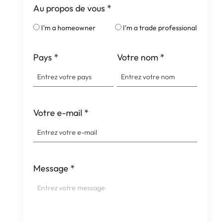
Au propos de vous
*
I'm a homeowner
I'm a trade professional
Pays
*
Votre nom
*
Votre e-mail
*
Message
*