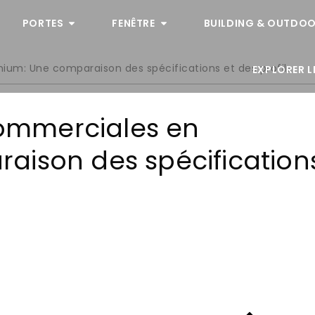
PORTES
FENÊTRE
BUILDING & OUTDOO
nium: Une comparaison des spécifications et des profils
EXPLORER L
 commerciales en
aison des spécification