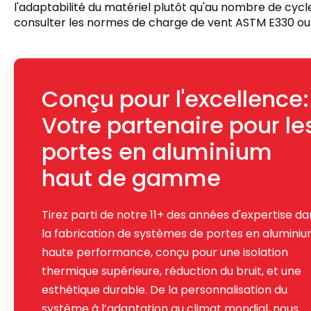
l'adaptabilité du matériel plutôt qu'au nombre de cycles
consulter les normes de charge de vent ASTM E330 ou 
Conçu pour l'excellence:
Votre partenaire pour le
portes en aluminium
haut de gamme
Tirez parti de notre 11+ des années d'expertise da
la fabrication de systèmes de portes en alumini
haute performance, conçu pour une isolation
thermique supérieure, réduction du bruit, et une
esthétique durable. De la personnalisation du
système à l’adaptation au climat mondial, nous