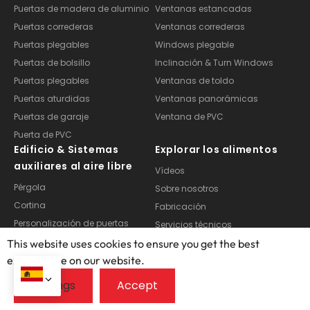
Puertas de madera de aluminio
Ventanas estancadas
Puertas correderas
Ventanas correderas
Puertas plegables
Windows plegable
Puertas de bolsillo
Inclinación & Turn Windows
Puertas plegables
Ventanas de toldo
Puertas aturdidas
Ventanas panorámicas
Puertas de garaje
Ventana de PVC
Puerta de PVC
Edificio & Sistemas
Explorar los alimentos
auxiliares al aire libre
Vídeos
Pérgola
Sobre nosotros
Cortina
Fabricación
Personalización de puertas
Servicios técnicos
Personalización de Windows
Estudios de caso
This website uses cookies to ensure you get the best
Personalización de la terraza
exprerience on our website.
Preguntas frecuentes
Blogs