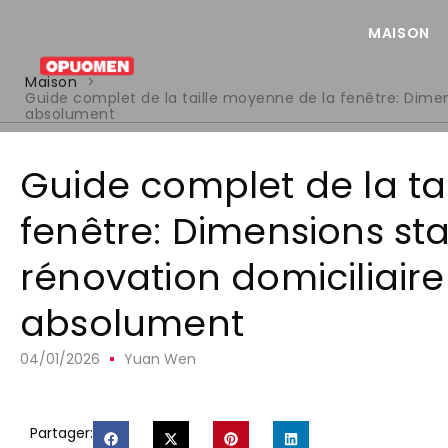
MAISON
Maison
>
Guide complet de la taille moyenne de la fenêtre: Dimens
absolument
Guide complet de la ta
fenêtre: Dimensions st
rénovation domiciliaire
absolument
04/01/2026
Yuan Wen
Partager: