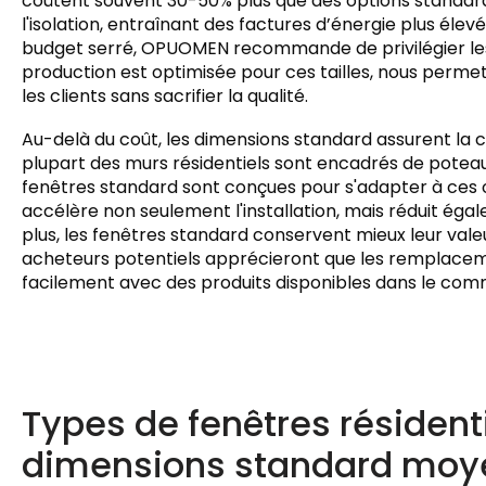
coûtent souvent 30-50% plus que des options standard
l'isolation, entraînant des factures d’énergie plus élev
budget serré, OPUOMEN recommande de privilégier les
production est optimisée pour ces tailles, nous perme
les clients sans sacrifier la qualité.
Au-delà du coût, les dimensions standard assurent la c
plupart des murs résidentiels sont encadrés de poteaux
fenêtres standard sont conçues pour s'adapter à ces 
accélère non seulement l'installation, mais réduit éga
plus, les fenêtres standard conservent mieux leur vale
acheteurs potentiels apprécieront que les remplaceme
facilement avec des produits disponibles dans le co
Types de fenêtres résidenti
dimensions standard moye