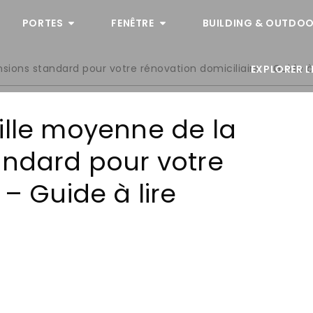
PORTES
FENÊTRE
BUILDING & OUTDOO
ions standard pour votre rénovation domiciliaire – Guide à 
EXPLORER L
ille moyenne de la
andard pour votre
 – Guide à lire