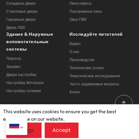
Стволовые двери
Панорамные окна
Гаражные двери
Окно ПВХ
Дверь ПВХ
Здание & Наружные
Исследуйте питателей
вспомогательные
Видео
системы
О нас
Пергола
Производство
Занавес
Технические услуги
Двери настройка
Тематические исследования
Настройка Windows
Часто задаваемые вопросы
Настройка солярия
Блоги
This website uses cookies to ensure you get the best
exprerience on our website.
Copyright © 2025 – 2026, Фошан Опеумен Двери и Windows
Co Ltd. Все права защищены.