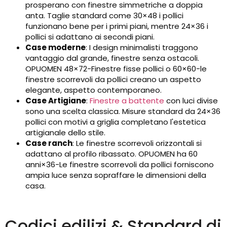
prosperano con finestre simmetriche a doppia
anta. Taglie standard come 30×48 i pollici
funzionano bene per i primi piani, mentre 24×36 i
pollici si adattano ai secondi piani.
Case moderne
: I design minimalisti traggono
vantaggio dal grande, finestre senza ostacoli.
OPUOMEN 48×72-Finestre fisse pollici o 60×60-le
finestre scorrevoli da pollici creano un aspetto
elegante, aspetto contemporaneo.
Case Artigiane
:
Finestre a battente
con luci divise
sono una scelta classica. Misure standard da 24×36
pollici con motivi a griglia completano l'estetica
artigianale dello stile.
Case ranch
: Le finestre scorrevoli orizzontali si
adattano al profilo ribassato. OPUOMEN ha 60
anni×36-Le finestre scorrevoli da pollici forniscono
ampia luce senza sopraffare le dimensioni della
casa.
Codici edilizi & Standard di