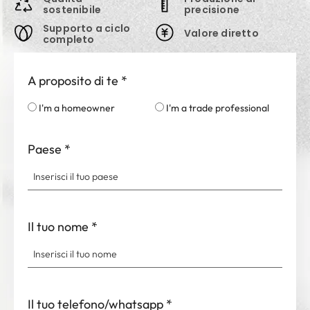
sostenibile
precisione
Supporto a ciclo
Valore diretto
completo
A proposito di te
*
I'm a homeowner
I'm a trade professional
Paese
*
Il tuo nome
*
Il tuo telefono/whatsapp
*