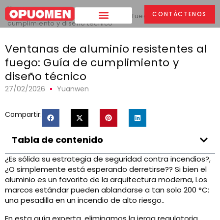
Hogar
>
CONTÁCTENOS
Ventanas de aluminio resistentes al fuego: Guía de
cumplimiento y diseño técnico
Ventanas de aluminio resistentes al
fuego: Guía de cumplimiento y
diseño técnico
27/02/2026
Yuanwen
Compartir:
Tabla de contenido
¿Es sólida su estrategia de seguridad contra incendios?,
¿O simplemente está esperando derretirse?? Si bien el
aluminio es un favorito de la arquitectura moderna, Los
marcos estándar pueden ablandarse a tan solo 200 °C:
una pesadilla en un incendio de alto riesgo..
En esta guía experta, eliminamos la jerga regulatoria