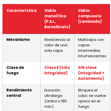
Característica
Vidrio
Vidrio
monolítico
compuesto
(P.EJ.,
(Laminado)
Borosilicato)
Mecanismo
Resistencia al
Multicapa con
calor de una
capas
sola capa
intermedias
intumescentes
Clase de
Clase E (Sólo
SIN clase
fuego
integridad)
(Integridad +
Aislamiento)
Rendimiento
Duración
Bloquea el
central
ultralarga
calor; se vuelve
(arriba a 180
opaco en el
mín.)
fuego