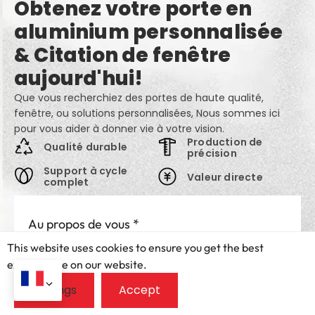
Obtenez votre porte en
aluminium personnalisée
& Citation de fenêtre
aujourd'hui!
Que vous recherchiez des portes de haute qualité,
fenêtre, ou solutions personnalisées, Nous sommes ici
pour vous aider à donner vie à votre vision.
Production de
Qualité durable
précision
Support à cycle
Valeur directe
complet
Au propos de vous
*
This website uses cookies to ensure you get the best
I'm a homeowner
I'm a trade professional
exprerience on our website.
Pays
*