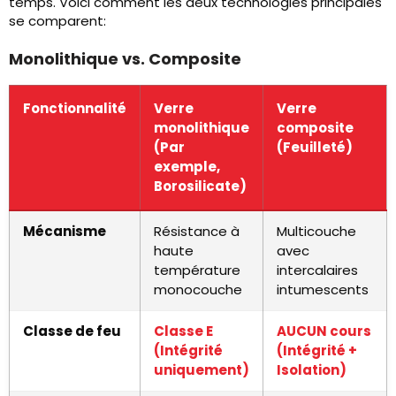
temps. Voici comment les deux technologies principales
se comparent:
Monolithique vs. Composite
Fonctionnalité
Verre
Verre
monolithique
composite
(Par
(Feuilleté)
exemple,
Borosilicate)
Mécanisme
Résistance à
Multicouche
haute
avec
température
intercalaires
monocouche
intumescents
Classe de feu
Classe E
AUCUN cours
(Intégrité
(Intégrité +
uniquement)
Isolation)