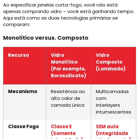
Ao especificar janelas corta-fogo, você não está
apenas comprando vidro – você está ganhando tempo.
Aqui está como as duas tecnologias primárias se
comparam:
Monolítico versus. Composto
Recurso
Vidro
Vidro
Monolítico
Composto
(Por exemplo,
(Laminado)
Borossilicato)
Mecanismo
Resistência ao
Multicamadas
alto calor de
com
camada única
interlayers
intumescentes
Classe Fogo
Classe E
SEM aula
(Somente
(Integridade