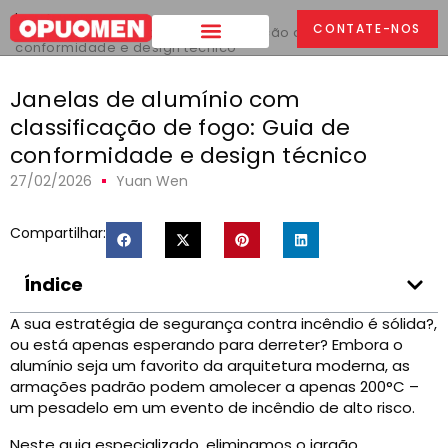
Lar
>
CONTATE-NOS
Janelas de alumínio com classificação de fogo: Guia de
conformidade e design técnico
Janelas de alumínio com
classificação de fogo: Guia de
conformidade e design técnico
27/02/2026
Yuan Wen
Compartilhar:
Índice
A sua estratégia de segurança contra incêndio é sólida?,
ou está apenas esperando para derreter? Embora o
alumínio seja um favorito da arquitetura moderna, as
armações padrão podem amolecer a apenas 200°C –
um pesadelo em um evento de incêndio de alto risco.
Neste guia especializado, eliminamos o jargão