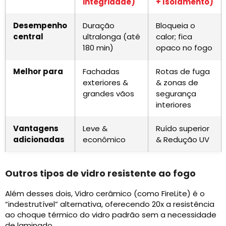
integridade)
+ Isolamento)
Desempenho
Duração
Bloqueia o
central
ultralonga (até
calor; fica
180 min)
opaco no fogo
Melhor para
Fachadas
Rotas de fuga
exteriores &
& zonas de
grandes vãos
segurança
interiores
Vantagens
Leve &
Ruído superior
adicionadas
econômico
& Redução UV
Outros tipos de vidro resistente ao fogo
Além desses dois, Vidro cerâmico (como FireLite) é o
“indestrutível” alternativa, oferecendo 20x a resistência
ao choque térmico do vidro padrão sem a necessidade
de laminado.